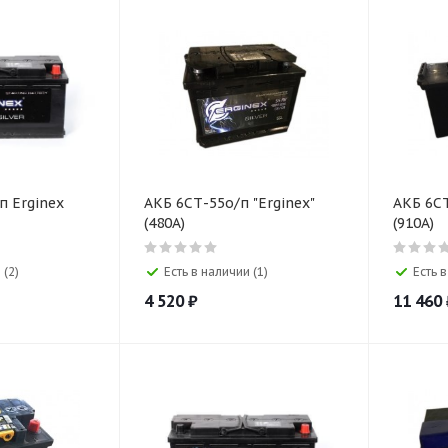
nex
АКБ 6СТ-55о/п "Erginex"
АКБ 6СТ
(480A)
(910A)
 (2)
Есть в наличии (1)
Есть в
4 520
₽
11 460