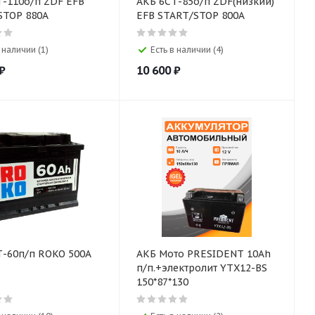
Т-110о/п ZDF EFB
АКБ 6СТ-85о/п ZDF(низкий)
STOP 880А
EFB START/STOP 800A
 наличии (1)
Есть в наличии (4)
₽
10 600
₽
АКБ 6СТ-60п/п ROKO 500A
АКБ Мото PRESIDENT 10Ah
п/п.+электролит YTX12-BS
150*87*130