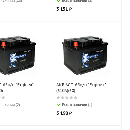
в наличии (10)
Есть в наличии (2)
3 151
₽
/п "Erginex"
АКБ 6СТ-65о/п "Erginex"
0)
(610A)(60)
 наличии (2)
Есть в наличии (1)
5 190
₽