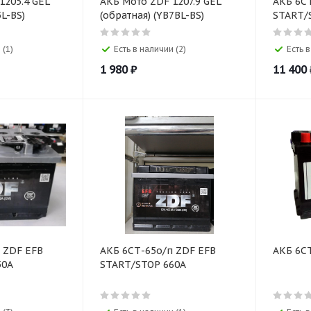
05.4 GEL
АКБ Мото ZDF 1207.9 GEL
АКБ 6С
я) (YB5L-BS)
(обратная) (YB7BL-BS)
START/
 (1)
Есть в наличии (2)
Есть в
1 980
₽
11 400
 ZDF EFB
АКБ 6СТ-65о/п ZDF EFB
50A
START/STOP 660A