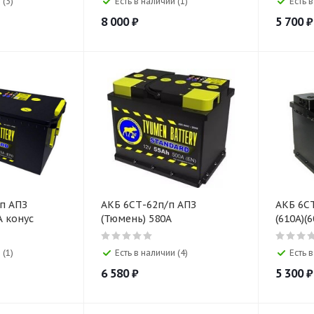
 (3)
Есть в наличии (1)
Есть 
8 000
₽
5 700
₽
ПЗ
АКБ 6СТ-62п/п АПЗ
АКБ 6СТ-65п
A конус
(Тюмень) 580A
(610A)(6
 (1)
Есть в наличии (4)
Есть в
6 580
₽
5 300
₽