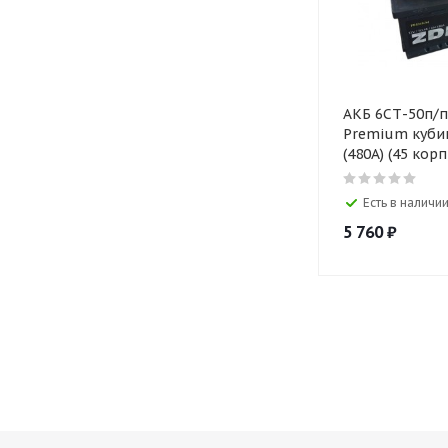
АКБ 6СТ-50п/п ZD
Premium кубик
(480A) (45 корп
Есть в наличии
5 760
₽