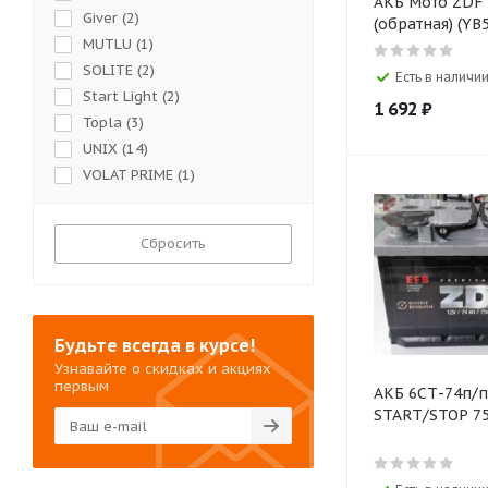
АКБ Мото ZDF 12
Giver (
2
)
(обратна
MUTLU (
1
)
SOLITE (
2
)
Есть в наличии
Start Light (
2
)
1 692
₽
Topla (
3
)
UNIX (
14
)
VOLAT PRIME (
1
)
ZDF (
62
)
Мото (
1
)
Сбросить
Тюмень (
4
)
Будьте всегда в курсе!
Узнавайте о скидках и акциях
первым
АКБ 6СТ-74п/п
START/STOP 7