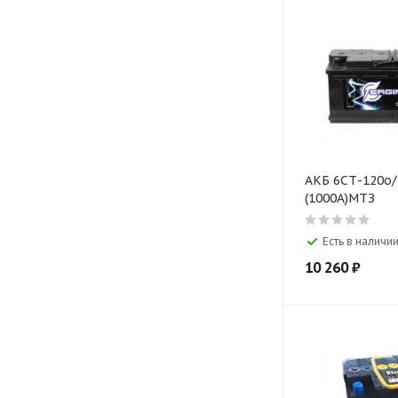
АКБ 6СТ-120о/п Ergi
(1000A)МТЗ
Есть в наличии
10 260
₽