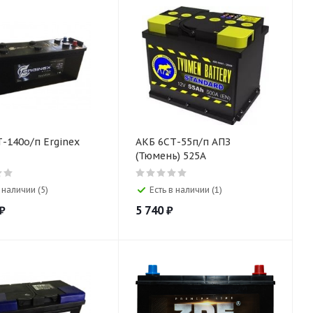
-140о/п Erginex
АКБ 6СТ-55п/п АПЗ
(Тюмень) 525A
 наличии (5)
Есть в наличии (1)
₽
5 740
₽