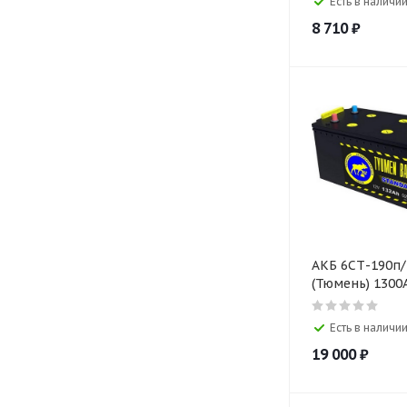
Есть в наличии
8 710
₽
АКБ 6СТ-190п/п А
(Тюмень) 1300
Есть в наличии
19 000
₽