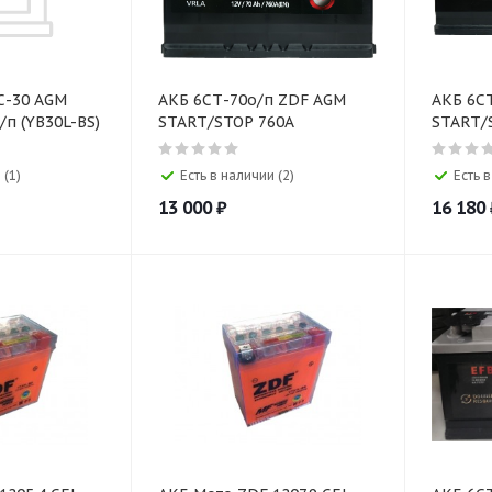
С-30 AGM
АКБ 6СТ-70о/п ZDF AGM
АКБ 6С
/п (YB30L-BS)
START/STOP 760A
START/
 (1)
Есть в наличии (2)
Есть в
13 000
₽
16 180