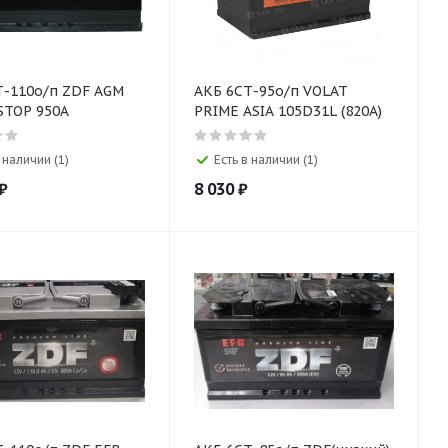
Т-110о/п ZDF AGM
АКБ 6СТ-95о/п VOLAT
STOP 950A
PRIME ASIA 105D31L (820A)
 наличии (1)
Есть в наличии (1)
₽
8 030
₽