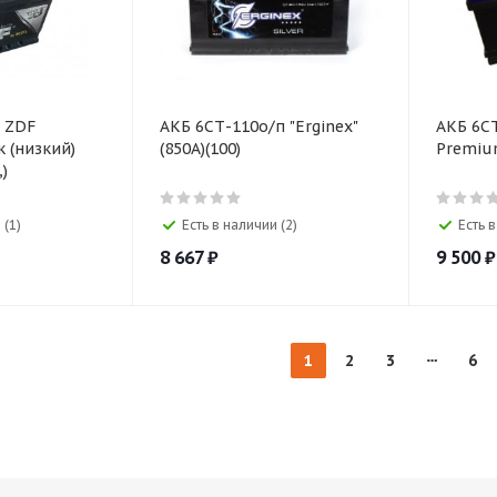
F
АКБ 6СТ-110о/п "Erginex"
АКБ 6СТ-
 (низкий)
(850A)(100)
Premium
,)
 (1)
Есть в наличии (2)
Есть в
8 667
₽
9 500
₽
1
2
3
6