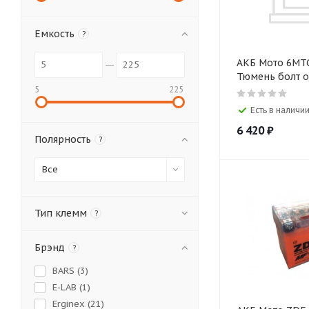
Емкость
?
АКБ Мото 6МТ
Тюмень болт о
5
225
Есть в наличии
6 420
₽
Полярность
?
Все
Тип клемм
?
Брэнд
?
BARS (
3
)
E-LAB (
1
)
Erginex (
21
)