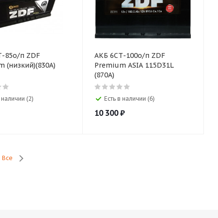
85о/п ZDF
АКБ 6СТ-100о/п ZDF
 (низкий)(830A)
Premium ASIA 115D31L
(870A)
 наличии (2)
Есть в наличии (6)
10 300
₽
Все