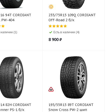
R16 94T CORDIANT
235/75R15 109Q CORDIANT
L PW-404
Off-Road 2 б/к
 наличии (1)
Есть в наличии (4)
8 900
₽
R14 82H CORDIANT
195/55R15 89T CORDIANT
nner PS-1 б/к
Snow Cross PW-2 шип