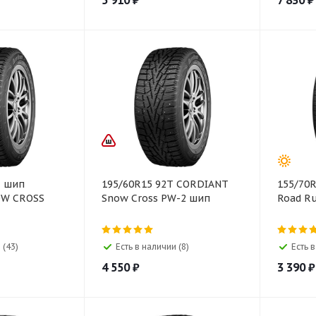
5 910
₽
7 830
₽
T шип
195/60R15 92T CORDIANT
155/70
OW CROSS
Snow Cross PW-2 шип
Road Ru
 (43)
Есть в наличии (8)
Есть 
4 550
₽
3 390
₽