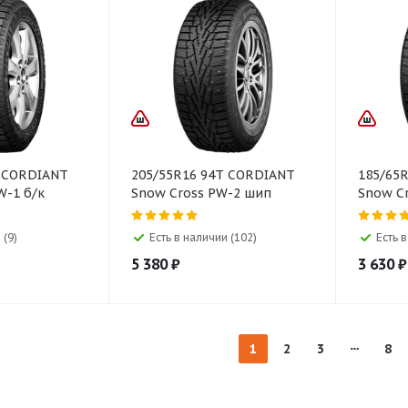
T CORDIANT
205/55R16 94T CORDIANT
185/65
W-1 б/к
Snow Cross PW-2 шип
Snow C
 (9)
Есть в наличии (102)
Есть 
5 380
₽
3 630
₽
1
2
3
8