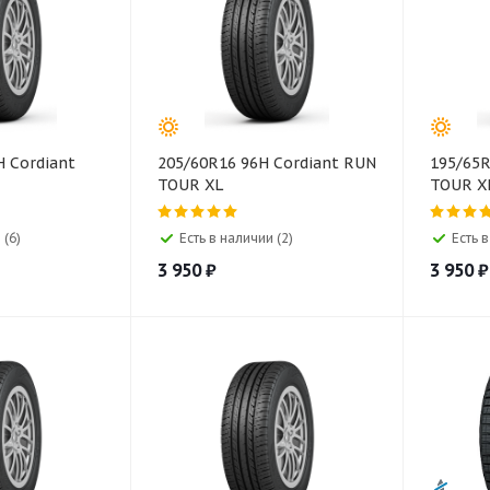
H Cordiant
205/60R16 96H Cordiant RUN
195/65R
TOUR XL
TOUR X
 (6)
Есть в наличии (2)
Есть в
3 950
₽
3 950
₽