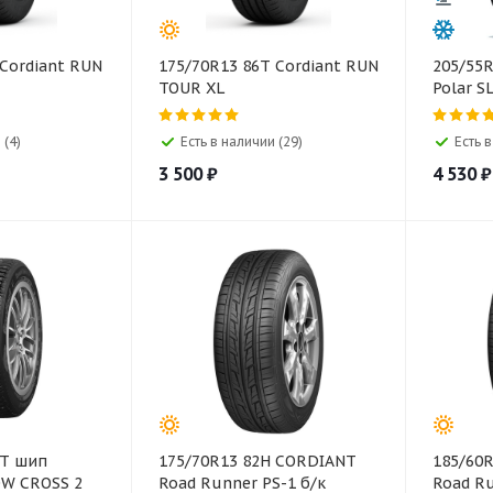
 Cordiant RUN
175/70R13 86T Cordiant RUN
205/55
TOUR XL
Polar S
 (4)
Есть в наличии (29)
Есть в
3 500
₽
4 530
₽
 T шип
175/70R13 82H CORDIANT
185/60
W CROSS 2
Road Runner PS-1 б/к
Road Ru