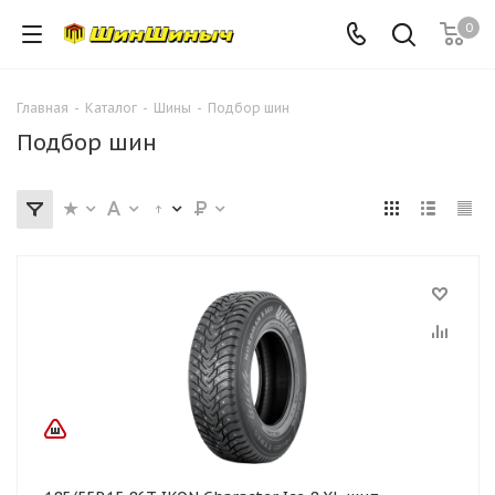
0
Главная
-
Каталог
-
Шины
-
Подбор шин
Подбор шин