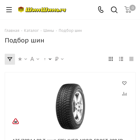
0
Главная
-
Каталог
-
Шины
-
Подбор шин
Подбор шин