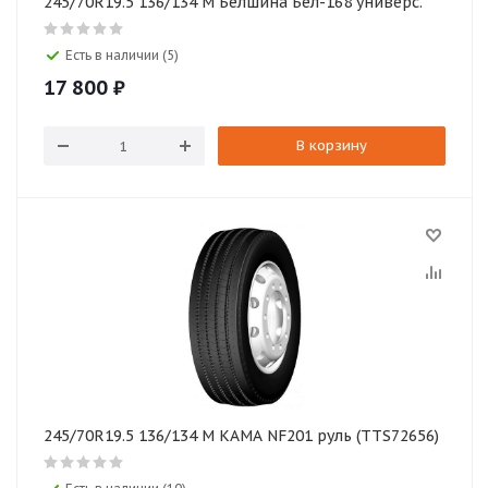
245/70R19.5 136/134 M Белшина Бел-168 универс.
Есть в наличии (5)
17 800
₽
В корзину
245/70R19.5 136/134 M КАМА NF201 руль (TTS72656)