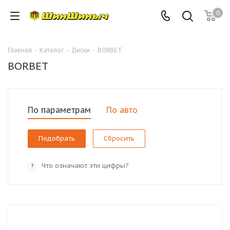
0
Главная
-
Каталог
-
Диски
-
BORBET
BORBET
По параметрам
По авто
Сбросить
Что означают эти цифры?
?