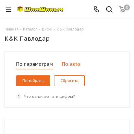
0
Главная
-
Каталог
-
Диски
-
K&K Павлодар
K&K Павлодар
По параметрам
По авто
Сбросить
Что означают эти цифры?
?