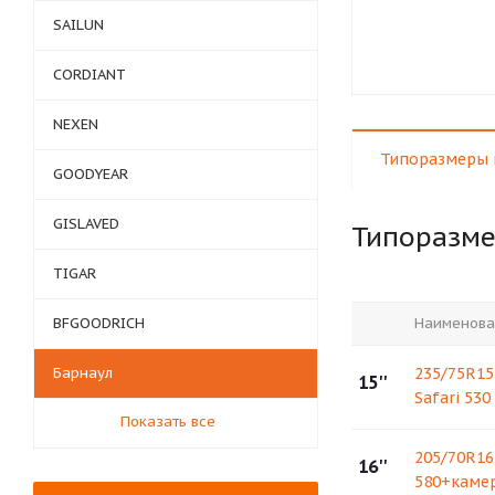
SAILUN
CORDIANT
NEXEN
Типоразмеры 
GOODYEAR
GISLAVED
Типоразм
TIGAR
BFGOODRICH
Наименова
Барнаул
235/75R1
15''
Safari 530
Показать все
205/70R16
16''
580+камер