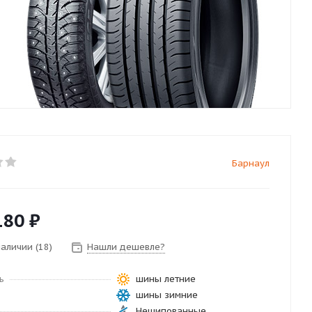
Барнаул
180
₽
наличии (18)
Нашли дешевле?
ь
шины летние
шины зимние
Нешипованные