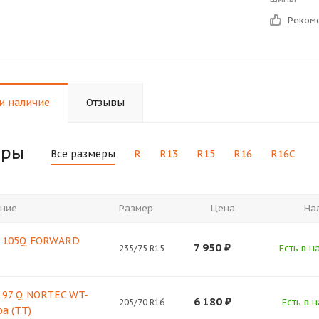
Реком
и наличие
Отзывы
еры
Все размеры
R
R13
R15
R16
R16C
ние
Размер
Цена
На
5 105Q FORWARD
7 950
₽
Есть в н
235/75 R15
 97 Q NORTEC WT-
6 180
₽
Есть в н
205/70 R16
а (TT)