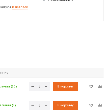
ендуют
0 человек
личие
аличии (12)
В корзину
аличии (2)
В корзину