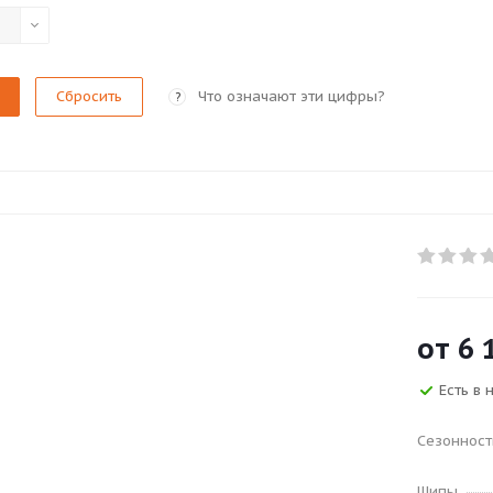
Сбросить
Что означают эти цифры?
?
от
6 
Есть в 
Сезонност
Шипы