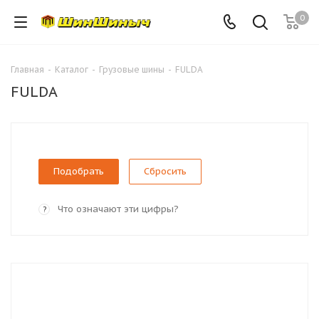
0
Главная
-
Каталог
-
Грузовые шины
-
FULDA
FULDA
Сбросить
Что означают эти цифры?
?