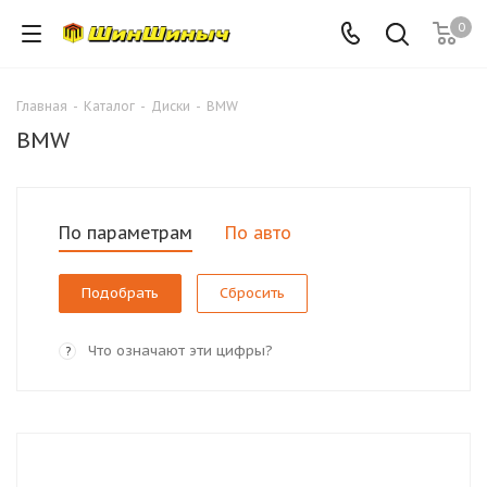
0
Главная
-
Каталог
-
Диски
-
BMW
BMW
По параметрам
По авто
Сбросить
Что означают эти цифры?
?