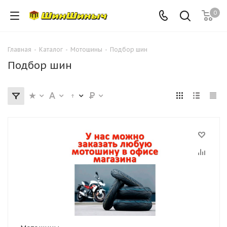
0
Главная
-
Каталог
-
Мотошины
-
Подбор шин
Подбор шин