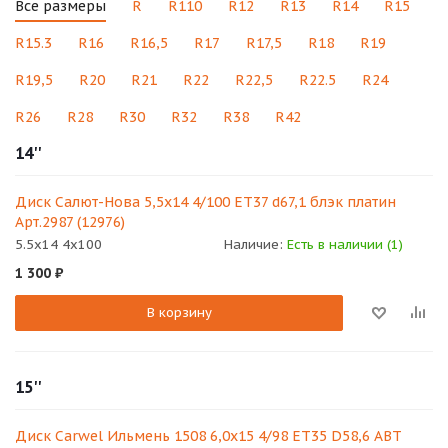
Все размеры
R
R110
R12
R13
R14
R15
R15.3
R16
R16,5
R17
R17,5
R18
R19
R19,5
R20
R21
R22
R22,5
R22.5
R24
R26
R28
R30
R32
R38
R42
14''
Диск Салют-Нова 5,5x14 4/100 ЕТ37 d67,1 блэк платин
Арт.2987 (12976)
5.5x14 4x100
Наличие:
Есть в наличии (1)
1 300
₽
В корзину
15''
Диск Carwel Ильмень 1508 6,0x15 4/98 ET35 D58,6 ABT