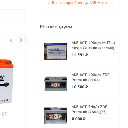
Все товары бренда АКБ Мото
Рекомендуем
АКБ 6СТ-190о/п MUTLU
Mega Calcium (клемма)
11 391
₽
АКБ 6СТ-100о/п ZDF
Premium (910A)
10 300
₽
АКБ 6СТ-74о/п ZDF
Premium (760A)(75)
a CТ
АКБ Мото ZDF 1212.2 GEL
АКБ Мото ZDF 1
8 000
₽
(прямая) (YTX12-BS)
BLACK (пряма
(YT12B-4)