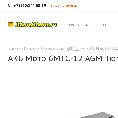
+7 (920)244-58-19
Заказать звонок
продажа дисков и шин
Главная
-
Каталог
-
Аккумуляторы
-
АКБ Мото
-
АКБ Мото 6МТС-1
АКБ Мото 6МТС-12 AGM Тюм