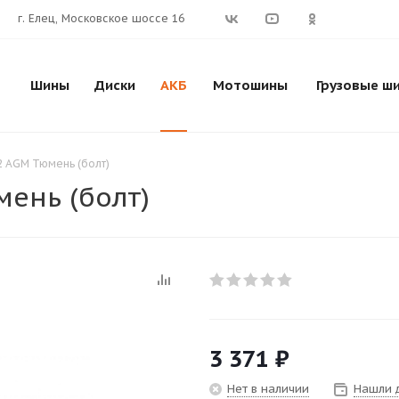
г. Елец, Московское шоссе 16
Шины
Диски
АКБ
Мотошины
Грузовые ш
2 AGM Тюмень (болт)
ень (болт)
3 371
₽
Нет в наличии
Нашли 