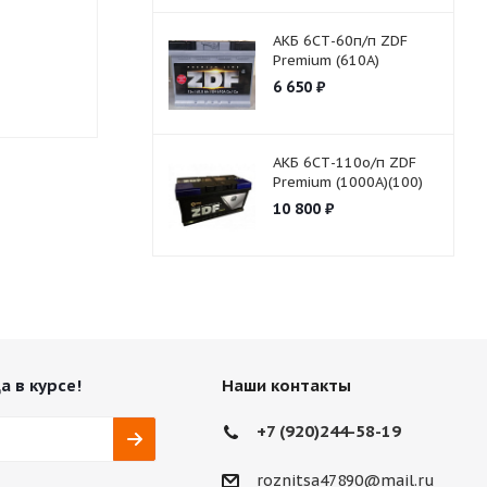
АКБ 6СТ-60п/п ZDF
Есть в наличии (2)
Есть в нали
Premium (610A)
6 650
₽
2 440
₽
2 886
₽
АКБ 6СТ-110о/п ZDF
Premium (1000A)(100)
10 800
₽
а в курсе!
Наши контакты
+7 (920)244-58-19
roznitsa47890@mail.ru