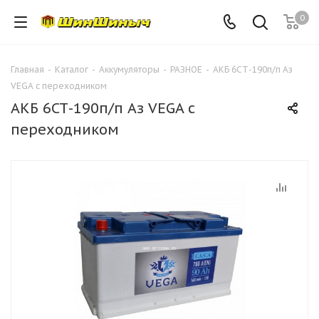
0
Главная
-
Каталог
-
Аккумуляторы
-
РАЗНОЕ
-
АКБ 6СТ-190п/п Аз
VEGA c переходником
АКБ 6СТ-190п/п Аз VEGA c
переходником