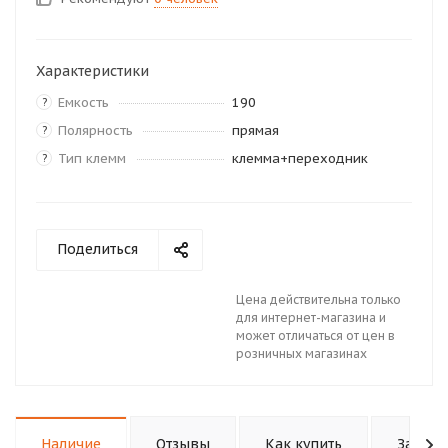
Характеристики
Емкость
190
?
Полярность
прямая
?
Тип клемм
клемма+переходник
?
Поделиться
Цена действительна только
для интернет-магазина и
может отличаться от цен в
розничных магазинах
Наличие
Отзывы
Как купить
Задать