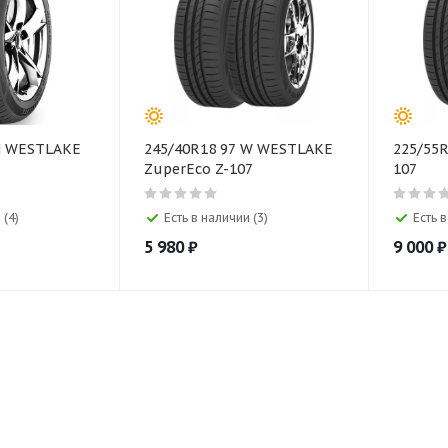
 H WESTLAKE
245/40R18 97 W WESTLAKE
225/55
ZuperEco Z-107
107
 (4)
Есть в наличии (3)
Есть в
5 980
₽
9 000
₽