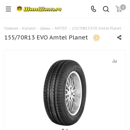
0
Главная
-
Каталог
-
Шины
-
АМТЕЛ
-
155/70R13 EVO Amtel Planet
155/70R13 EVO Amtel Planet