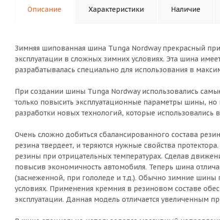
Описание
Характеристики
Наличие
Зимняя шипованная шина Tunga Nordway прекрасный пр
эксплуатации в сложных зимних условиях. Эта шина имеет
разрабатывалась специально для использования в макси
При создании шины Tunga Nordway использовались самы
только повысить эксплуатационные параметры шины, но и
разработки новых технологий, которые использовались в
Очень сложно добиться сбалансированного состава резин
резина твердеет, и теряются нужные свойства протектора
резины при отрицательных температурах. Сделав движени
повысив экономичность автомобиля. Теперь шина отлич
(заснеженной, при гололеде и т.д.). Обычно зимние шины
условиях. Применения кремния в резиновом составе обе
эксплуатации. Данная модель отличается увеличенным пр