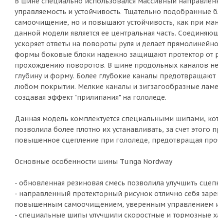
В шине специально использовался массивный направленн
управляемость и устойчивость. Тщательно подобранные б
самоочищение, но и повышают устойчивость, как при ма
данной модели является ее центральная часть. Соединя
ускоряет ответы на повороты руля и делает прямолиней
формы боковые блоки надежно защищают протектор от р
прохождению поворотов. В шине продольных каналов нет
глубину и форму. Более глубокие каналы предотвращают
любом покрытии. Мелкие каналы и зигзагообразные ламе
создавая эффект "прилипания" на гололеде.
Данная модель комплектуется специальными шипами, к
позволила более плотно их устанавливать, за счет этог
повышенное сцепление при гололеде, предотвращая проб
Основные особенности шины Tunga Nordway
- обновленная резиновая смесь позволила улучшить сцеп
- направленный протекторный рисунок отлично себя заре
повышенным самоочищением, уверенным управлением и 
- специальные шипы улучшили скоростные и тормозные ха