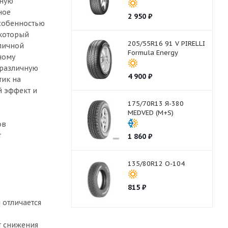
чную
ное
2 950
₽
особенностью
 который
205/55R16 91 V PIRELLI
личной
Formula Energy
ному
 различную
4 900
₽
тик на
й эффект и
175/70R13 Я-380
MEDVED (M+S)
ов
т
1 860
₽
135/80R12 О-104
815
₽
 отличается
т снижения