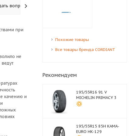
дать вопрос
ствами при
Похожие товары
Все товары бренда CORDIANT
волило не
 ведут
Рекомендуем
ературах
ичность
195/55R16 91 V
ие качению и
MICHELIN PRIMACY 3
ти
сложных
ловиях
195/55R15 85H КАМА-
EURO НК-129