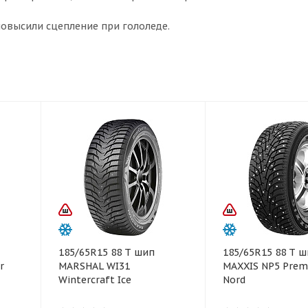
повысили сцепление при гололеде.
185/65R15 88 T шип
185/65R15 88 T 
r
MARSHAL WI31
MAXXIS NP5 Premi
Wintercraft Ice
Nord