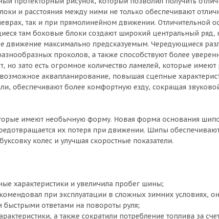
ый протекторный рисунок, который позволил получить отли
локи и расстояния между ними не только обеспечивают отлич
неврах, так и при прямолинейном движении. Отличительной 
ющиеся там боковые блоки создают широкий центральный ряд,
ное движение максимально предсказуемым. Чередующиеся раз
азнообразных проколов, а также способствуют более уверен
, но зато есть огромное количество ламелей, которые имеют
 возможное аквапланирование, повышая сцепные характерис
ли, обеспечивают более комфортную езду, сокращая звуково
оторые имеют необычную форму. Новая форма основания шип
о предотвращается их потеря при движении. Шипы обеспечиваю
уксовку колес и улучшая скоростные показатели.
ные характеристики и увеличила пробег шины;
комендовал при эксплуатации в сложных зимних условиях, он
быстрыми ответами на повороты руля;
рактеристики, а также сократили потребление топлива за сче