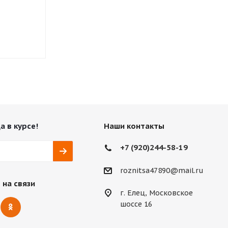
Нет в наличии
Нет в нали
1 183
₽
а в курсе!
Наши контакты
+7 (920)244-58-19
roznitsa47890@mail.ru
 на связи
г. Елец, Московское
шоссе 16