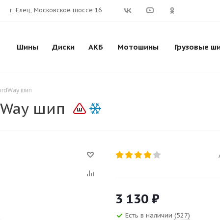
г. Елец, Московское шоссе 16
Шины
Диски
АКБ
Мотошины
Грузовые ш
ordWay шип
dWay шип
3 130
₽
Есть в наличии
(527)