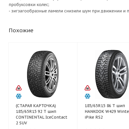
пробуксовки колес;
- зигзагообразные ламели снизили шум при движении и 
Похожие
(СТАРАЯ КАРТОЧКА)
185/65R15 86 T шип
185/65R15 92 T шип
HANKOOK W429 Winte
CONTINENTAL IceContact
iPike RS2
2 SUV