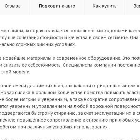
Отзывы
Подходит к авто
Как купить
За
имер шины, которая отличается повышенными ходовыми каче
 лучше сочетания стоимости и качества в своем сегменте. Она
мально сложных зимних условиях.
е новейшие материалы и современное оборудование. Это поз
 снизить ее себестоимость. Специалисты компании постоянно
 этой модели.
овой смеси для зимних шин, так как при отрицательных темп
. Новая силика в большом количестве помогла повысить эласт
е более мягким и уверенным, а также сократив сопротивлен
ается уверенным управлением на любой дорожной поверхнос
 подвергаются быстрому стиранию, за счет эксплуатации их в 
спечило повышенное сопротивление к стиранию при любых ус
обегом при различных условиях использования.