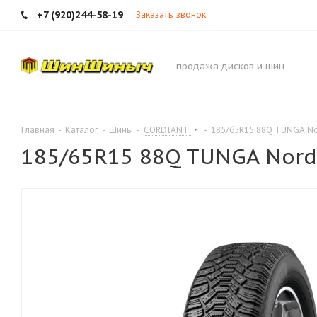
+7 (920)244-58-19
Заказать звонок
продажа дисков и шин
Главная
-
Каталог
-
Шины
-
CORDIANT
-
185/65R15 88Q TUNGA N
185/65R15 88Q TUNGA Nor