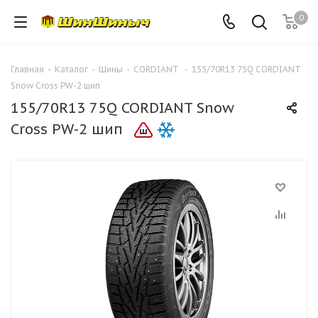
0
Главная
-
Каталог
-
Шины
-
CORDIANT
-
155/70R13 75Q CORDIANT
Snow Cross PW-2 шип
155/70R13 75Q CORDIANT Snow
Cross PW-2 шип