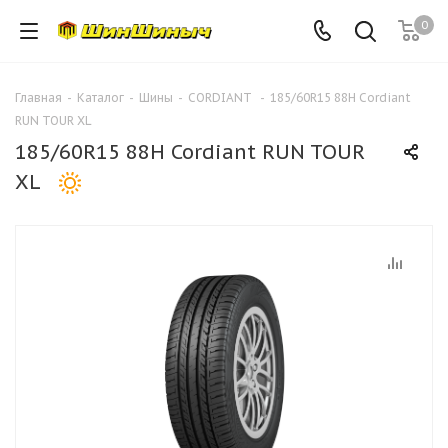
0
Главная
-
Каталог
-
Шины
-
CORDIANT
-
185/60R15 88H Cordiant
RUN TOUR XL
185/60R15 88H Cordiant RUN TOUR
XL