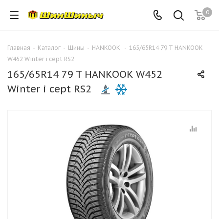
0
Главная
-
Каталог
-
Шины
-
HANKOOK
-
165/65R14 79 T HANKOOK
W452 Winter i cept RS2
165/65R14 79 T HANKOOK W452
Winter i cept RS2