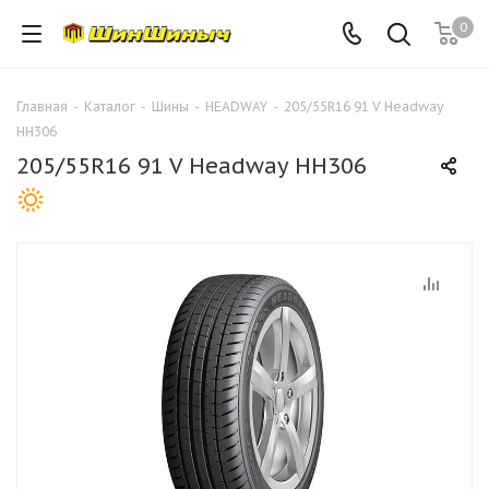
0
Главная
-
Каталог
-
Шины
-
HEADWAY
-
205/55R16 91 V Headway
HH306
205/55R16 91 V Headway HH306