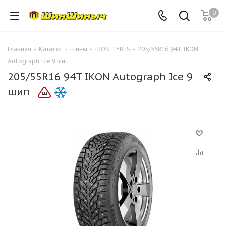
0
Главная
-
Каталог
-
Шины
-
IKON TYRES
-
205/55R16 94T IKON
Autograph Ice 9 шип
205/55R16 94T IKON Autograph Ice 9
шип