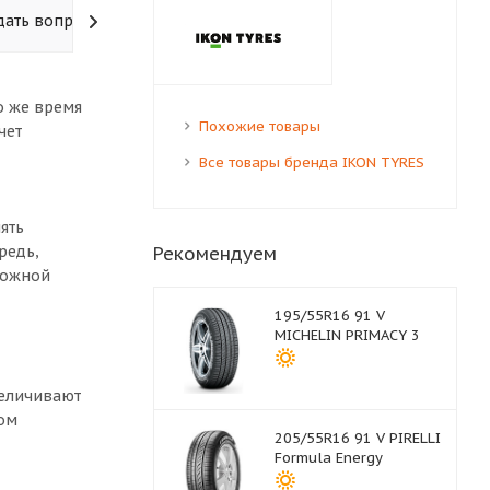
дать вопрос
о же время
Похожие товары
чет
Все товары бренда IKON TYRES
ять
Рекомендуем
редь,
рожной
195/55R16 91 V
MICHELIN PRIMACY 3
величивают
ом
205/55R16 91 V PIRELLI
Formula Energy