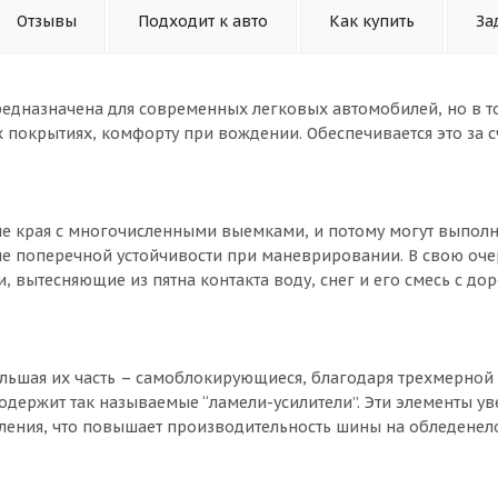
Отзывы
Подходит к авто
Как купить
За
редназначена для современных легковых автомобилей, но в т
 покрытиях, комфорту при вождении. Обеспечивается это за с
е края с многочисленными выемками, и потому могут выполн
ие поперечной устойчивости при маневрировании. В свою оче
 вытесняющие из пятна контакта воду, снег и его смесь с до
льшая их часть – самоблокирующиеся, благодаря трехмерной
одержит так называемые “ламели-усилители”. Эти элементы у
ения, что повышает производительность шины на обледенел