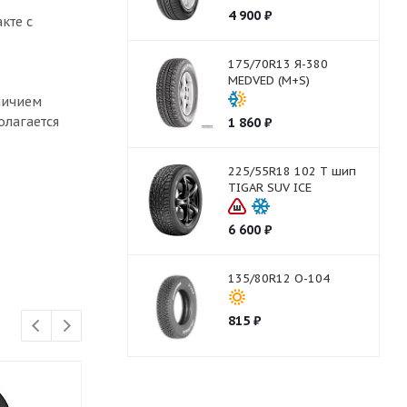
4 900
₽
кте с
175/70R13 Я-380
MEDVED (M+S)
личием
олагается
1 860
₽
225/55R18 102 T шип
TIGAR SUV ICE
6 600
₽
135/80R12 О-104
815
₽