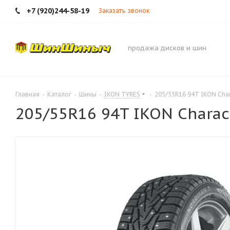
+7 (920)244-58-19
Заказать звонок
продажа дисков и шин
Главная
-
Каталог
-
Шины
-
IKON TYRES
-
205/55R16 94T IKON Char
205/55R16 94T IKON Charact