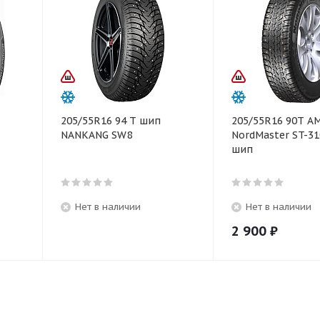
205/55R16 94 T шип
205/55R16 90Т A
NANKANG SW8
NordMaster ST-31
шип
Нет в наличии
Нет в наличии
2 900
₽