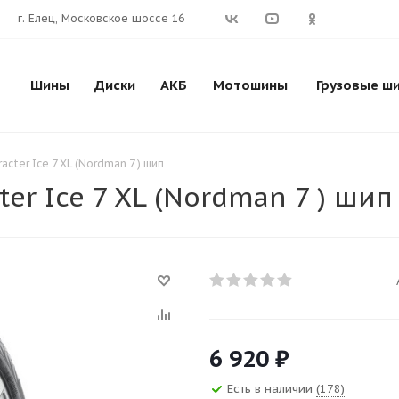
г. Елец, Московское шоссе 16
Шины
Диски
АКБ
Мотошины
Грузовые ш
acter Ice 7 XL (Nordman 7 ) шип
er Ice 7 XL (Nordman 7 ) шип
6 920
₽
Есть в наличии
(178)