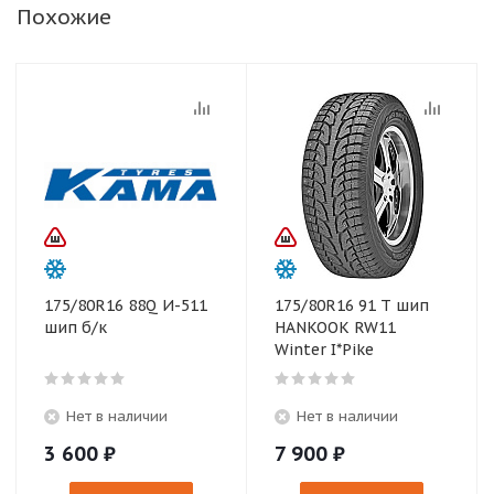
Похожие
175/80R16 88Q И-511
175/80R16 91 T шип
шип б/к
HANKOOK RW11
Winter I*Pike
Нет в наличии
Нет в наличии
3 600
₽
7 900
₽