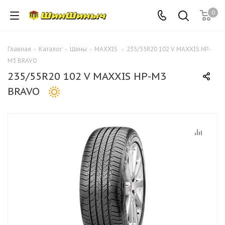
0
Главная
-
Каталог
-
Шины
-
MAXXIS
-
235/55R20 102 V MAXXIS HP-
M3 BRAVO
235/55R20 102 V MAXXIS HP-M3
BRAVO