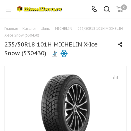
0
Главная
-
Каталог
-
Шины
-
MICHELIN
-
235/50R18 101H MICHELIN
X-Ice Snow (530430)
235/50R18 101H MICHELIN X-Ice
Snow (530430)