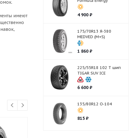
Formula Energy
омок.
4 900
₽
ементы имеют
ущественно
анавок,
175/70R13 Я-380
MEDVED (M+S)
1 860
₽
225/55R18 102 T шип
TIGAR SUV ICE
6 600
₽
135/80R12 О-104
815
₽