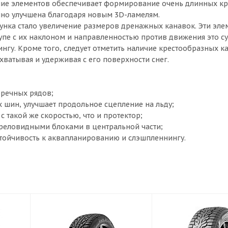
ние элементов обеспечивает формирование очень длинных кр
нно улучшена благодаря новым 3D-ламелям.
нка стало увеличение размеров дренажных канавок. Эти эл
упе с их наклоном и направленностью против движения это с
нгу. Кроме того, следует отметить наличие крестообразных к
ватывая и удерживая с его поверхности снег.
еречных рядов;
х шин, улучшает продольное сцепление на льду;
с такой же скоростью, что и протектор;
треловидными блоками в центральной части;
тойчивость к аквапланированию и слэшпленнингу.