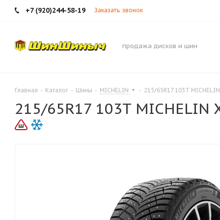
+7 (920)244-58-19
Заказать звонок
продажа дисков и шин
Главная
-
Каталог
-
Шины
-
MICHELIN
-
215/65R17 103T MICHELIN 
215/65R17 103T MICHELIN X