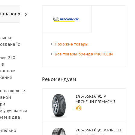
дать вопрос
 рынке
оздана “с
Похожие товары
Все товары бренда MICHELIN
нее 250
 в
атанном
жения
Рекомендуем
 на железе.
195/55R16 91 V
авной
MICHELIN PRIMACY 3
При
е улучшается
чем в два
205/55R16 91 V PIRELLI
ительно