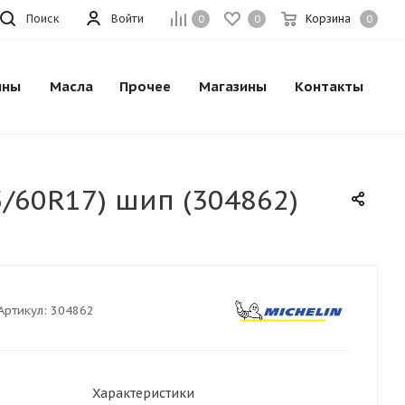
Поиск
Войти
Корзина
0
0
0
ины
Масла
Прочее
Магазины
Контакты
5/60R17) шип (304862)
Артикул:
304862
Характеристики