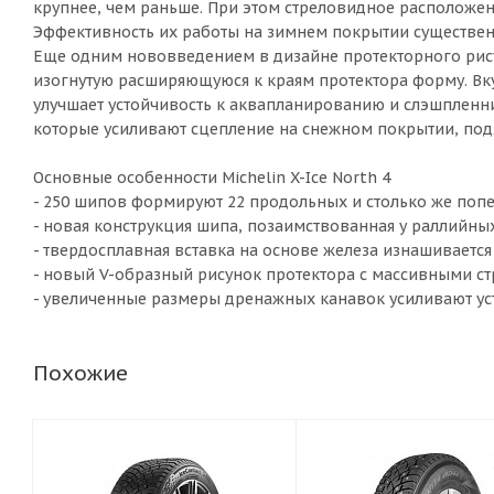
крупнее, чем раньше. При этом стреловидное расположе
Эффективность их работы на зимнем покрытии существе
Еще одним нововведением в дизайне протекторного рису
изогнутую расширяющуюся к краям протектора форму. Вк
улучшает устойчивость к аквапланированию и слэшпленни
которые усиливают сцепление на снежном покрытии, подх
Основные особенности Michelin X-Ice North 4
- 250 шипов формируют 22 продольных и столько же поп
- новая конструкция шипа, позаимствованная у раллийны
- твердосплавная вставка на основе железа изнашивается 
- новый V-образный рисунок протектора с массивными с
- увеличенные размеры дренажных канавок усиливают ус
Похожие