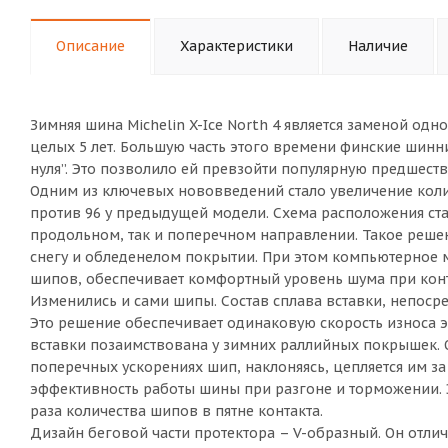
Описание
Характеристики
Наличие
Зимняя шина Michelin X-Ice North 4 является заменой о
целых 5 лет. Большую часть этого времени финские шинн
нуля”. Это позволило ей превзойти популярную предшес
Одним из ключевых нововведений стало увеличение колич
против 96 у предыдущей модели. Схема расположения ста
продольном, так и поперечном направлении. Такое реше
снегу и обледенелом покрытии. При этом компьютерное
шипов, обеспечивает комфортный уровень шума при конт
Изменились и сами шипы. Состав сплава вставки, непоср
Это решение обеспечивает одинаковую скорость износа э
вставки позаимствована у зимних раллийных покрышек. О
поперечных ускорениях шип, наклоняясь, цепляется им за 
эффективность работы шины при разгоне и торможении. Э
раза количества шипов в пятне контакта.
Дизайн беговой части протектора – V-образный. Он отли