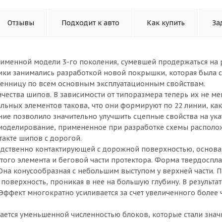
Отзывы
Подходит к авто
Как купить
За
дноименной модели 3-го поколения, сумевшей продержаться на
ики занимались разработкой новой покрышки, которая была с
твенницу по всем основным эксплуатационным свойствам.
ества шипов. В зависимости от типоразмера теперь их не ме
льных элементов такова, что они формируют по 22 линии, как
ние позволило значительно улучшить сцепные свойства на ук
 моделирование, примененное при разработке схемы располо
акте шипов с дорогой.
едственно контактирующей с дорожной поверхностью, основан
того элемента и беговой части протектора. Форма твердоспл
на конусообразная с небольшим выступом у верхней части. 
поверхность, проникая в нее на большую глубину. В результат
ффект многократно усиливается за счет увеличенного более 
чается уменьшенной численностью блоков, которые стали знач