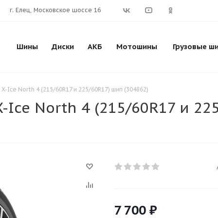
г. Елец, Московское шоссе 16
Шины
Диски
АКБ
Мотошины
Грузовые ш
X-Ice North 4 (215/60R17 и 225/60R17) шип (304862)
-Ice North 4 (215/60R17 и 22
7 700
₽