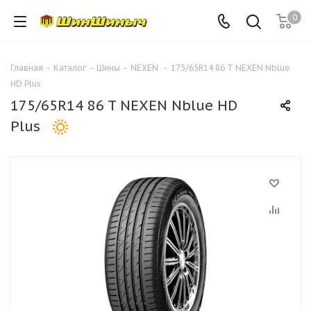
0
Главная
-
Каталог
-
Шины
-
NEXEN
-
175/65R14 86 T NEXEN Nblue
HD Plus
175/65R14 86 T NEXEN Nblue HD
Plus