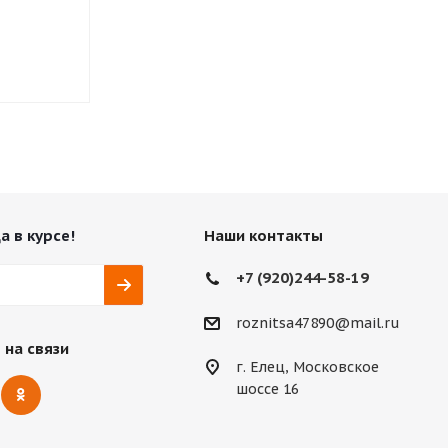
Нет в наличии
Нет в нали
а в курсе!
Наши контакты
+7 (920)244-58-19
roznitsa47890@mail.ru
 на связи
г. Елец, Московское
шоссе 16