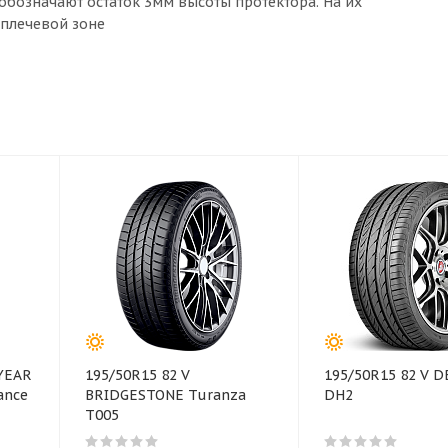
бозначают остаток 3мм высоты протектора. На их
 плечевой зоне
YEAR
195/50R15 82 V
195/50R15 82 V 
ance
BRIDGESTONE Turanza
DH2
T005