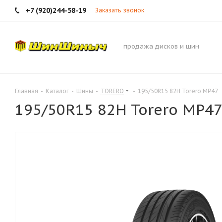
+7 (920)244-58-19
Заказать звонок
продажа дисков и шин
Главная
-
Каталог
-
Шины
-
TORERO
-
195/50R15 82H Torero MP47
195/50R15 82H Torero MP4