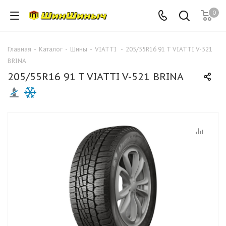
0
Главная
-
Каталог
-
Шины
-
VIATTI
-
205/55R16 91 T VIATTI V-521
BRINA
205/55R16 91 T VIATTI V-521 BRINA