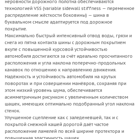
неровности дорожного полотна обеспечиваются
технологией VSS (variable sidewall stiffness — переменное
распределение жёсткости боковины) — шина в
буквальном смысле адаптируется под дорожное
покрытие.
Максимально быстрый интенсивный отвод воды, грязи и
снега из пятна контакта шины с дорожным покрытием
вкупе с повышенной курсовой устойчивостью
автомобиля достигаются за счёт идеально просчитанного
расположения и угла наклона поперечно-продольных
канавок по отношению к направлению движения.
Надёжность и устойчивость автомобиля на крутых
поворотах и при совершении манёвров, сохраняя при
этом низкий уровень шума, обеспечивается
асимметричным рисунком с увеличенным количеством
шашек, имеющих оптимально подобранный угол наклона
стенок.
Улучшенное сцепление как с заледеневшей, так и c
покрытой снежной кашей дорогой даёт частое
расположение ламелей по всей ширине протектора и
повышенная эластичность шашек.