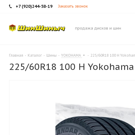
+7 (920)244-58-19
Заказать звонок
продажа дисков и шин
Главная
-
Каталог
-
Шины
-
YOKOHAMA
-
225/60R18 100 H Yokoha
225/60R18 100 H Yokohama