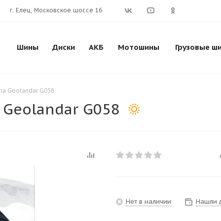
г. Елец, Московское шоссе 16
Шины
Диски
АКБ
Мотошины
Грузовые ш
ma Geolandar G058
 Geolandar G058
Нет в наличии
Нашли 