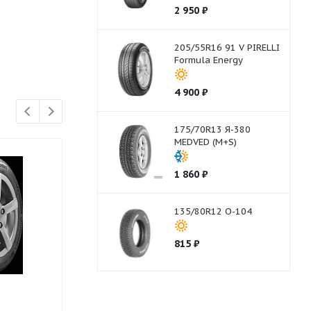
2 950
₽
205/55R16 91 V PIRELLI
Formula Energy
4 900
₽
175/70R13 Я-380
MEDVED (M+S)
1 860
₽
135/80R12 О-104
815
₽
225/60R18 100 H
225/60R18 10
GOODRIDE SU318 H/T
GOODRIDE Z-