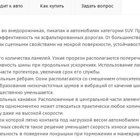
дит к авто
Как купить
Задать вопрос
я во внедорожниках, пикапах и автомобилях категории SUV. П
 эффективность на асфальтированных дорогах. От большинств
и сцепными свойствами на мокрой поверхности, устойчивост
 количества ламелей. Узкие прорези располагаются поперечн
тивность шины при продольных ускорениях. Использование л
асти протектора, увеличив срок его службы.
льным ребрам. Оони располагаются со смещением относител
образования низкочастотных шумов и вибраций от качения ши
ущественно уменьшается.
дольных канавки. Расположенные в центральной части элеме
кта одномоментно может отводиться практически любое колич
 даже на высокой скорости.
ри которой пятно контакта под нагрузкой весом автомобилем 
пных свойств такое решение уменьшает скорость износа шины
абильность в поведении покрышки при торможении и маневрир