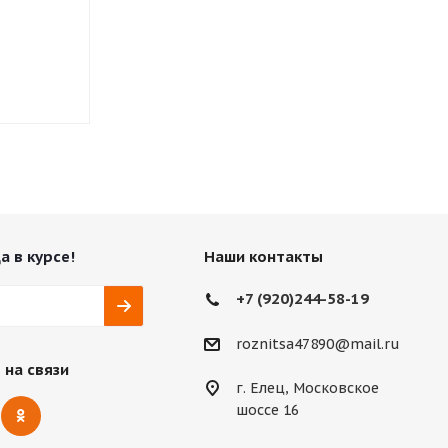
Eco
Нет в наличии
Нет в нали
а в курсе!
Наши контакты
+7 (920)244-58-19
roznitsa47890@mail.ru
 на связи
г. Елец, Московское
шоссе 16