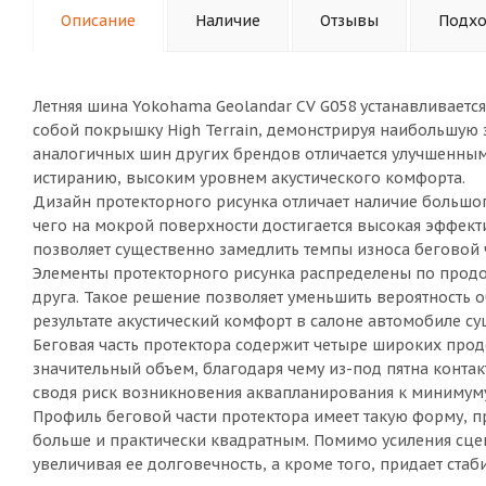
Описание
Наличие
Отзывы
Подхо
Летняя шина Yokohama Geolandar CV G058 устанавливаетс
собой покрышку High Terrain, демонстрируя наибольшую
аналогичных шин других брендов отличается улучшенным
истиранию, высоким уровнем акустического комфорта.
Дизайн протекторного рисунка отличает наличие большого
чего на мокрой поверхности достигается высокая эффек
позволяет существенно замедлить темпы износа беговой ч
Элементы протекторного рисунка распределены по продо
друга. Такое решение позволяет уменьшить вероятность 
результате акустический комфорт в салоне автомобиле с
Беговая часть протектора содержит четыре широких про
значительный объем, благодаря чему из-под пятна конта
сводя риск возникновения аквапланирования к минимуму
Профиль беговой части протектора имеет такую форму, п
больше и практически квадратным. Помимо усиления сце
увеличивая ее долговечность, а кроме того, придает ст