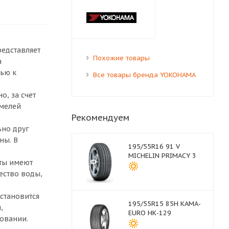
редставляет
Похожие товары
а
ью к
Все товары бренда YOKOHAMA
о, за счет
амелей
Рекомендуем
ьно друг
ны. В
195/55R16 91 V
MICHELIN PRIMACY 3
нты имеют
ество воды,
становится
195/55R15 85H КАМА-
,
EURO НК-129
овании.