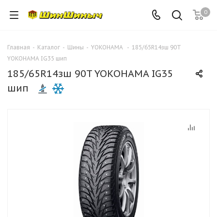
0
Главная
-
Каталог
-
Шины
-
YOKOHAMA
-
185/65R14зш 90T
YOKOHAMA IG35 шип
185/65R14зш 90T YOKOHAMA IG35
шип