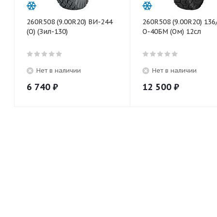
260R508 (9.00R20) ВИ-244
260R508 (9.00R20) 136
(О) (Зил-130)
О-40БМ (Ом) 12сл
Нет в наличии
Нет в наличии
6 740
₽
12 500
₽