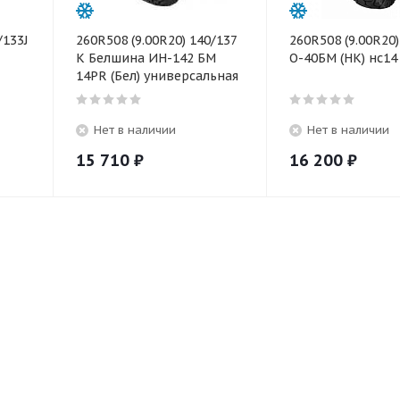
/133J
260R508 (9.00R20) 140/137
260R508 (9.00R20)
K Белшина ИН-142 БМ
О-40БМ (НК) нс14
14PR (Бел) универсальная
Нет в наличии
Нет в наличии
15 710
₽
16 200
₽