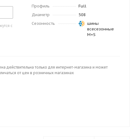
Профиль
Full
Диаметр
508
Сезонность
шины
утся с
всесезонные
M+S
ена действительна только для интернет-магазина и может
личаться от цен в розничных магазинах