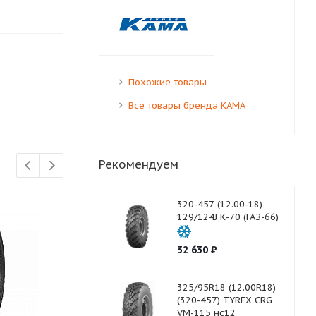
Похожие товары
Все товары бренда КАМА
Рекомендуем
320-457 (12.00-18)
129/124J К-70 (ГАЗ-66)
32 630
₽
325/95R18 (12.00R18)
(320-457) TYREX CRG
VM-115 нс12