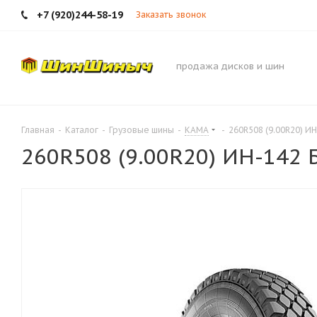
+7 (920)244-58-19
Заказать звонок
продажа дисков и шин
Главная
-
Каталог
-
Грузовые шины
-
КАМА
-
260R508 (9.00R20) ИН
260R508 (9.00R20) ИН-142 