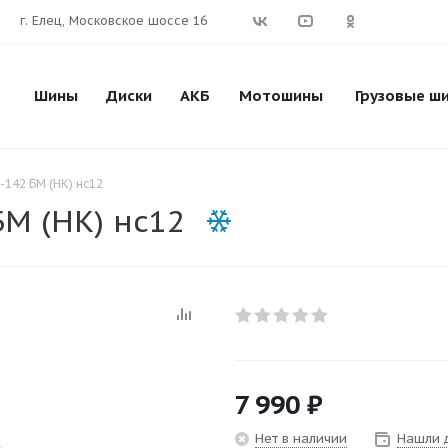
г. Елец, Московское шоссе 16
Шины
Диски
АКБ
Мотошины
Грузовые ш
-142 БМ (НК) нс12
БМ (НК) нс12
7 990
₽
Нет в наличии
Нашли 