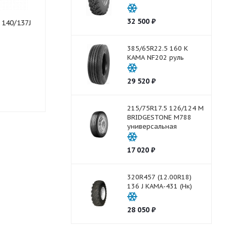
32 500
₽
 140/137J
260R508 (9.00R20) 140/137J
О-40БМ (НК)
385/65R22.5 160 K
КАМА NF202 руль
Нет в наличии
29 520
₽
16 490
₽
215/75R17.5 126/124 M
BRIDGESTONE M788
универсальная
17 020
₽
320R457 (12.00R18)
136 J КАМА-431 (Нк)
28 050
₽