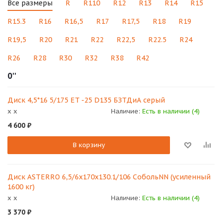
Все размеры
R
R110
R12
R13
R14
R15
R15.3
R16
R16,5
R17
R17,5
R18
R19
R19,5
R20
R21
R22
R22,5
R22.5
R24
R26
R28
R30
R32
R38
R42
0''
Диск 4,5*16 5/175 ET -25 D135 БЗТДиА серый
x x
Наличие:
Есть в наличии (4)
4 600
₽
В корзину
Диск ASTERRO 6,5/6x170x130.1/106 СобольNN (усиленный
1600 кг)
x x
Наличие:
Есть в наличии (4)
3 370
₽