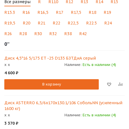
Все размеры
R
R110
R12
R13
R14
R15
R15.3
R16
R16,5
R17
R17,5
R18
R19
R19,5
R20
R21
R22
R22,5
R22.5
R24
R26
R28
R30
R32
R38
R42
0''
Диск 4,5*16 5/175 ET -25 D135 БЗТДиА серый
x x
Наличие:
Есть в наличии (4)
4 600
₽
В корзину
Диск ASTERRO 6,5/6x170x130.1/106 СобольNN (усиленный
1600 кг)
x x
Наличие:
Есть в наличии (4)
3 370
₽