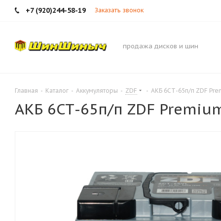
+7 (920)244-58-19
Заказать звонок
продажа дисков и шин
Главная
-
Каталог
-
Аккумуляторы
-
ZDF
-
АКБ 6СТ-65п/п ZDF Prem
АКБ 6СТ-65п/п ZDF Premium