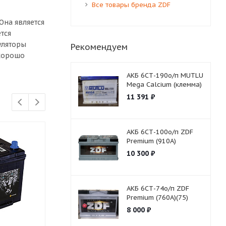
Все товары бренда ZDF
на является
тся
уляторы
Рекомендуем
 хорошо
АКБ 6СТ-190о/п MUTLU
Mega Calcium (клемма)
11 391
₽
АКБ 6СТ-100о/п ZDF
Premium (910A)
10 300
₽
АКБ 6СТ-74о/п ZDF
Premium (760A)(75)
8 000
₽