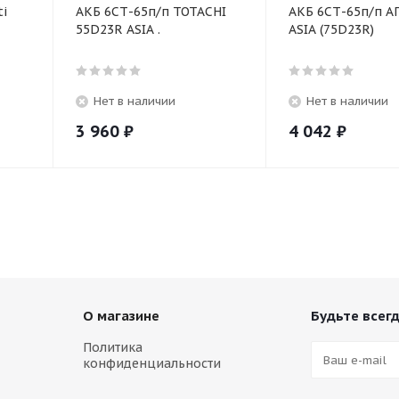
ti
АКБ 6СТ-65п/п TOTACHI
АКБ 6СТ-65п/п А
55D23R ASIA .
ASIA (75D23R)
Нет в наличии
Нет в наличии
3 960
₽
4 042
₽
О магазине
Будьте всегд
Политика
конфиденциальности