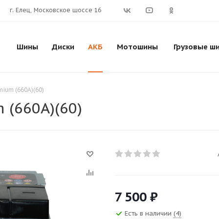
г. Елец, Московское шоссе 16
Шины
Диски
АКБ
Мотошины
Грузовые ш
ium (660A)(60)
 (660A)(60)
7 500
₽
Есть в наличии
(4)