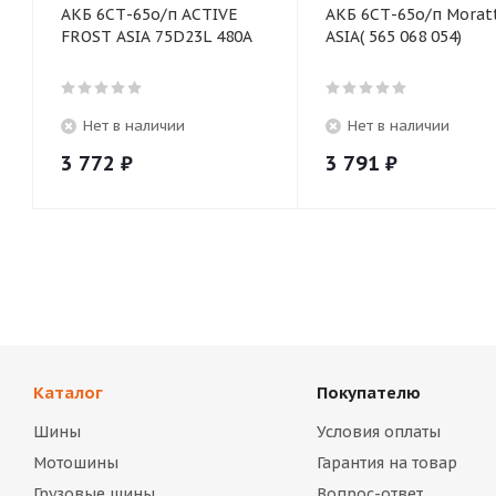
АКБ 6СТ-65о/п ACTIVE
АКБ 6СТ-65о/п Morat
FROST ASIA 75D23L 480A
ASIA( 565 068 054)
Нет в наличии
Нет в наличии
3 772
₽
3 791
₽
Каталог
Покупателю
Шины
Условия оплаты
Мотошины
Гарантия на товар
Грузовые шины
Вопрос-ответ