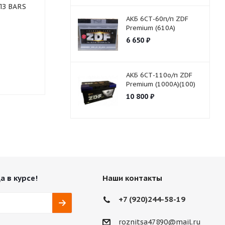
ПЗ BARS
АКБ 6СТ-65о/п ZUTH
GOLD (B01) 70D23L ASIA
АКБ 6СТ-60п/п ZDF
Premium (610A)
6 650
₽
Нет в наличии
Нет в нали
4 461
₽
4 530
₽
АКБ 6СТ-110о/п ZDF
Premium (1000A)(100)
10 800
₽
а в курсе!
Наши контакты
+7 (920)244-58-19
roznitsa47890@mail.ru