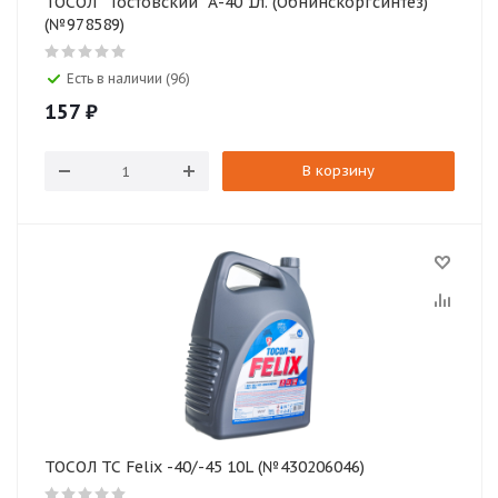
ТОСОЛ " Гостовский" А-40 1л. (Обнинскоргсинтез)
(№978589)
Есть в наличии (96)
157
₽
В корзину
ТОСОЛ ТС Felix -40/-45 10L (№430206046)