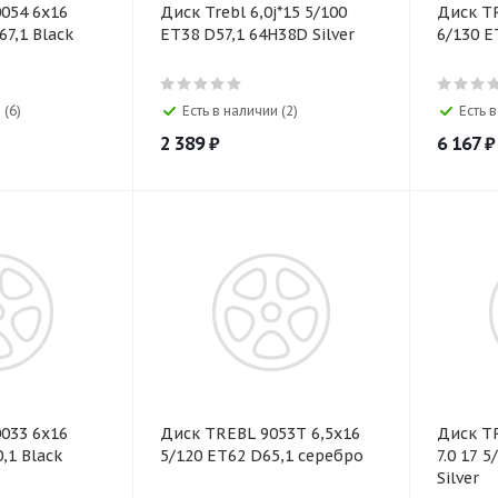
Диск Trebl 6,0j*15 5/100
Диск TR
ET38 D57,1 64H38D Silver
6/130 E
 (6)
Есть в наличии (2)
Есть в
2 389
₽
6 167
₽
0033 6х16
Диск TREBL 9053T 6,5х16
Диск TR
,1 Black
5/120 ET62 D65,1 серебро
7.0 17 5
Silver