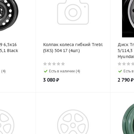
9 6,5х16
Колпак колеса гибкий Trebl
Диск Trebl Х40054 6х16
5,1 Black
(SKS) 504 17 (4шт.)
5/114,3 ЕТ43 D67,1 Silver
Hyundai
 (4)
Есть в наличии (4)
Есть в
3 080
₽
2 790
₽