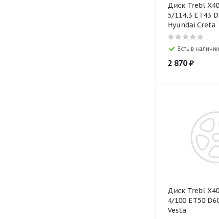
Диск Trebl Х40054 6х16
5/114,3 ЕТ43 D67,1 Black
Hyundai Creta
Есть в наличии
2 870
₽
Диск Trebl X4
4/100 ET50 D60
Vesta