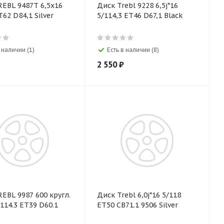
EBL 9487T 6,5х16
Диск Trebl 9228 6,5j*16
T62 D84,1 Silver
5/114,3 ET46 D67,1 Black
 наличии (1)
Есть в наличии (8)
2 550
₽
EBL 9987 600 кругл.
Диск Trebl 6,0j*16 5/118
/114.3 ET39 D60.1
ET50 CB71.1 9506 Silver