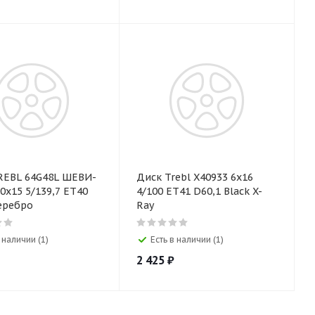
REBL 64G48L ШЕВИ-
Диск Trebl X40933 6х16
0х15 5/139,7 ET40
4/100 ET41 D60,1 Black X-
еребро
Ray
 наличии (1)
Есть в наличии (1)
2 425
₽