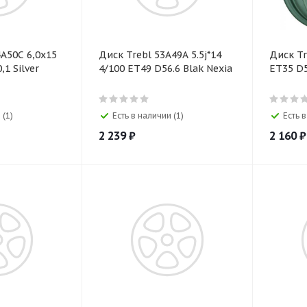
A50C 6,0х15
Диск Trebl 53A49A 5.5j*14
Диск Tr
,1 Silver
4/100 ET49 D56.6 Blak Nexia
ЕТ35 D5
 (1)
Есть в наличии (1)
Есть 
2 239
₽
2 160
₽