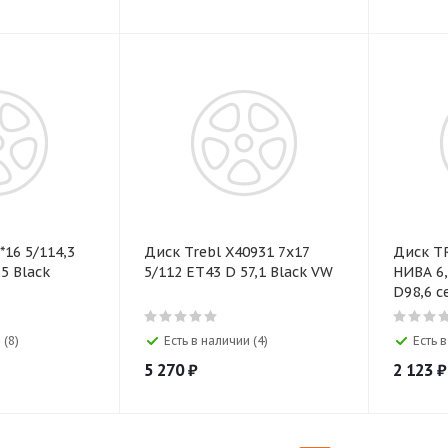
*16 5/114,3
Диск Trebl X40931 7x17
Диск T
5 Black
5/112 ET43 D 57,1 Black VW
НИВА 6,
D98,6 с
 (8)
Есть в наличии (4)
Есть в
5 270
₽
2 123
₽