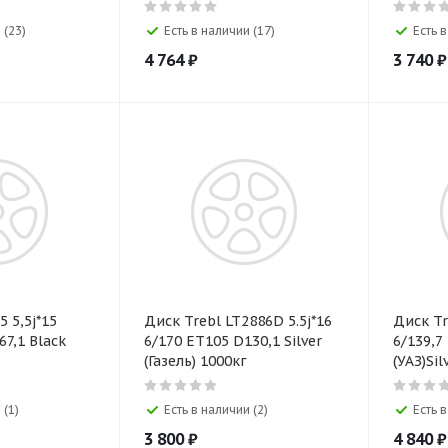
 (23)
Есть в наличии (17)
Есть в
4 764
₽
3 740
₽
5 5,5j*15
Диск Trebl LT2886D 5.5j*16
Диск Treb
67,1 Black
6/170 ET105 D130,1 Silver
6/139,7 ET40 D109
(Газель) 1000кг
(УАЗ)Sil
 (1)
Есть в наличии (2)
Есть 
3 800
₽
4 840
₽