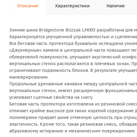
Описание
Характеристики
Наличие
Зимняя шина Bridgestone Blizzak LM005 разработана для
Характеризуется улучшенной управляемостью и сцеплени
Вся беговая часть протектора буквально испещрена узким
«Двухмерные» ламели в центральной части повышают тяг
обледенелой поверхности, улучшают акустический комфо
вертикальных стенок располагаются в плечевых зонах. Пр
ограничивают подвижность блоков. В результате улучшает
маневрировании.
Продольные дренажные канавки между центральной част
вертикальных стенок, имеют расширенную функционально
усиливают сцепные свойства на снегу.
Беговая часть протектора изготовлена из резиновой сме
отличает крайне высокое для таких изделий содержание 
полимерами придает шине отменную цепкость при отрица
эластичность. Кроме того, такая резиновая смесь, облад
абразивному истиранию и механическим повреждениям.