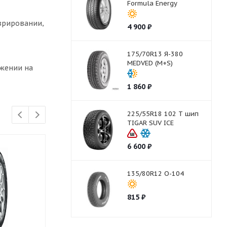
Formula Energy
еврировании,
4 900
₽
175/70R13 Я-380
MEDVED (M+S)
ижении на
1 860
₽
225/55R18 102 T шип
TIGAR SUV ICE
6 600
₽
135/80R12 О-104
815
₽