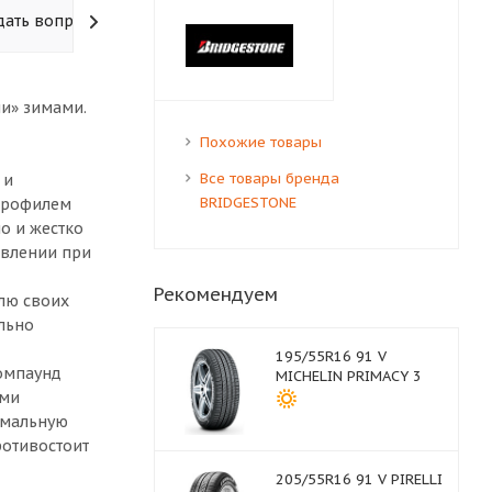
дать вопрос
ми» зимами.
Похожие товары
Все товары бренда
 и
BRIDGESTONE
 профилем
о и жестко
авлении при
Рекомендуем
лю своих
льно
195/55R16 91 V
Компаунд
MICHELIN PRIMACY 3
ыми
имальную
ротивостоит
205/55R16 91 V PIRELLI