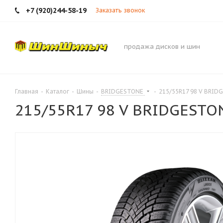
+7 (920)244-58-19
Заказать звонок
продажа дисков и шин
Главная
-
Каталог
-
Шины
-
BRIDGESTONE
-
215/55R17 98 V BRID
215/55R17 98 V BRIDGESTON