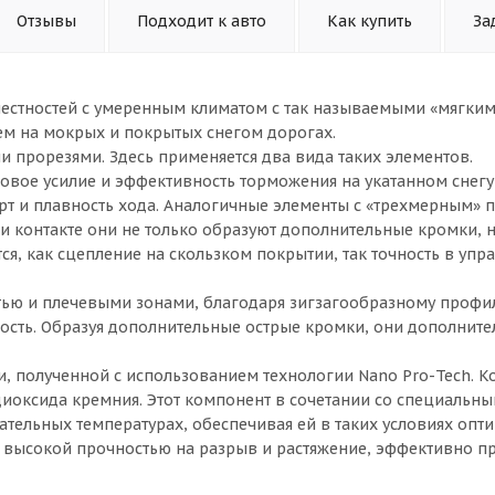
Отзывы
Подходит к авто
Как купить
За
 местностей с умеренным климатом с так называемыми «мягки
ем на мокрых и покрытых снегом дорогах.
и прорезями. Здесь применяется два вида таких элементов.
овое усилие и эффективность торможения на укатанном снегу
рт и плавность хода. Аналогичные элементы с «трехмерным»
и контакте они не только образуют дополнительные кромки, н
ся, как сцепление на скользком покрытии, так точность в упр
ью и плечевыми зонами, благодаря зигзагообразному профи
сть. Образуя дополнительные острые кромки, они дополните
си, полученной с использованием технологии Nano Pro-Tech. 
диоксида кремния. Этот компонент в сочетании со специальн
тельных температурах, обеспечивая ей в таких условиях опт
ая высокой прочностью на разрыв и растяжение, эффективно п