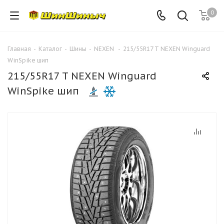
0
Главная
-
Каталог
-
Шины
-
NEXEN
-
215/55R17 T NEXEN Winguard
WinSpike шип
215/55R17 T NEXEN Winguard
WinSpike шип