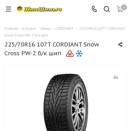
0
Главная
-
Каталог
-
Шины
-
CORDIANT
-
225/70R16 107T CORDIANT
Snow Cross PW-2 б/к шип
225/70R16 107T CORDIANT Snow
Cross PW-2 б/к шип