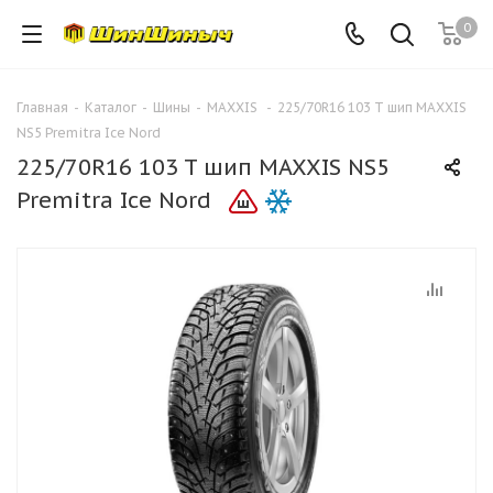
0
Главная
-
Каталог
-
Шины
-
MAXXIS
-
225/70R16 103 T шип MAXXIS
NS5 Premitra Ice Nord
225/70R16 103 T шип MAXXIS NS5
Premitra Ice Nord