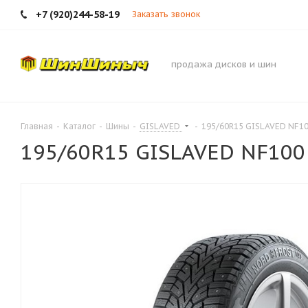
+7 (920)244-58-19
Заказать звонок
продажа дисков и шин
Главная
-
Каталог
-
Шины
-
GISLAVED
-
195/60R15 GISLAVED NF10
195/60R15 GISLAVED NF100