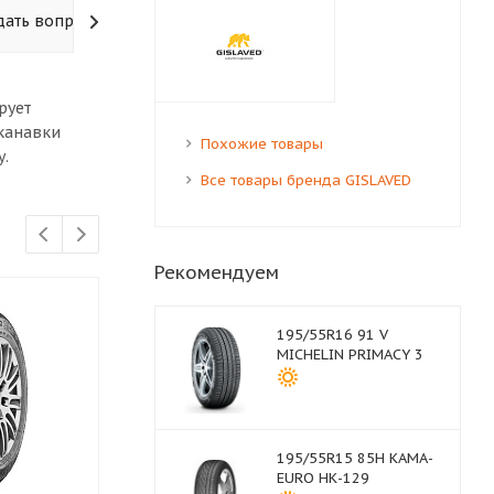
дать вопрос
рует
канавки
Похожие товары
у.
Все товары бренда GISLAVED
Рекомендуем
195/55R16 91 V
MICHELIN PRIMACY 3
195/55R15 85H КАМА-
EURO НК-129