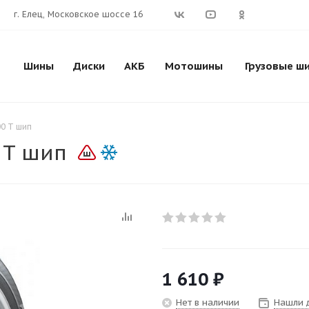
г. Елец, Московское шоссе 16
Шины
Диски
АКБ
Мотошины
Грузовые ш
0 T шип
 T шип
1 610
₽
Нет в наличии
Нашли 