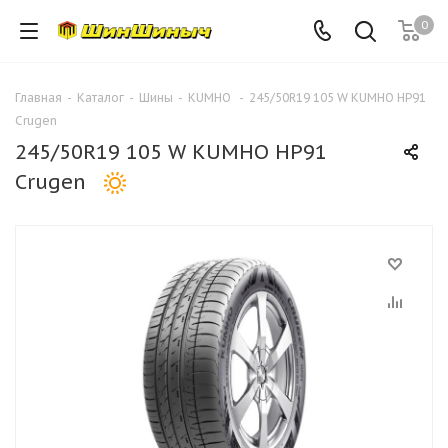
0
Главная
-
Каталог
-
Шины
-
KUMHO
-
245/50R19 105 W KUMHO HP91
Crugen
245/50R19 105 W KUMHO HP91
Crugen