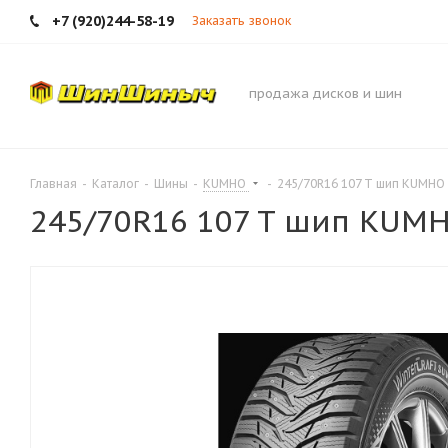
+7 (920)244-58-19
Заказать звонок
продажа дисков и шин
Главная
-
Каталог
-
Шины
-
KUMHO
-
245/70R16 107 T шип KUMHO 
245/70R16 107 T шип KUMH