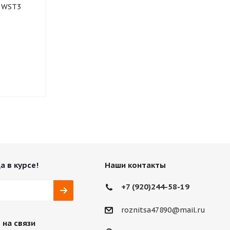
r WST3
BRIDGESTONE Blizzak
BRIDGESTONE
Spike-01шип
Нет в наличии
Нет в нали
а в курсе!
Наши контакты
+7 (920)244-58-19
roznitsa47890@mail.ru
 на связи