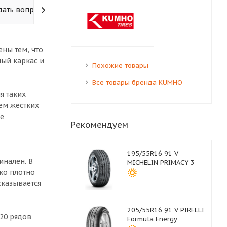
дать вопрос
ены тем, что
ый каркас и
Похожие товары
Все товары бренда KUMHO
я таких
ем жестких
ые
Рекомендуем
195/55R16 91 V
инален. В
MICHELIN PRIMACY 3
ко плотно
сказывается
205/55R16 91 V PIRELLI
 20 рядов
Formula Energy