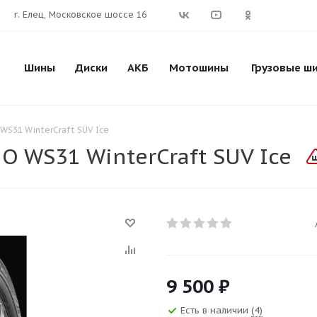
г. Елец, Московское шоссе 16
Шины
Диски
АКБ
Мотошины
Грузовые ш
WS31 WinterCraft SUV Ice
O WS31 WinterCraft SUV Ice
9 500
₽
Есть в наличии
(4)