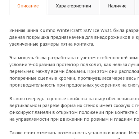
Описание
Характеристики
Наличие
Зимняя шина Kumho Wintercraft SUV Ice WS31 была разраб
данная покрышка предназначена для внедорожников и кр
увеличенные размеры пятна контакта.
Эта модель была разработана с учетом особенностей зим
условий V-образный протектор подходит, как нельзя луч
перемычек между всеми блоками. При этом они располож
поперечные сцепные кромки, протянувшиеся через весь 
производительность при продольных ускорениях на снегу
В свою очередь, сцепные свойства на льду обеспечивают
вертикальном разрезе форма их стенок имеет схожую с п
фиксируют ламели в открытом положении при контакте с д
на управляемости при движении по ровным и гладким п
Также стоит отметить возможность установки шипов. Мест