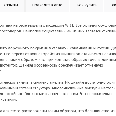
Отзывы
Подходит к авто
Как купить
За
отана на базе модели с индексом Wi31. Все отличия обусловл
оссоверов. Наиболее существенными из них является усиленн
него дорожного покрытия в странах Скандинавии и России. Дл
ше. Его версия от южнокорейских шинников отличается наличи
ены таким образом, что при контакте образуют очень длинн
протектор. Данная особенность обеспечивает отменную
.
ся несколькими тысячами ламелей. Их дизайн достаточно ориг
челиными сотами структуру. Многочисленные выступы настоль
орогой, что блок остается очень жестким. Это положительно 
окрытиям.
а для этого расположены таким образом, что большинство из