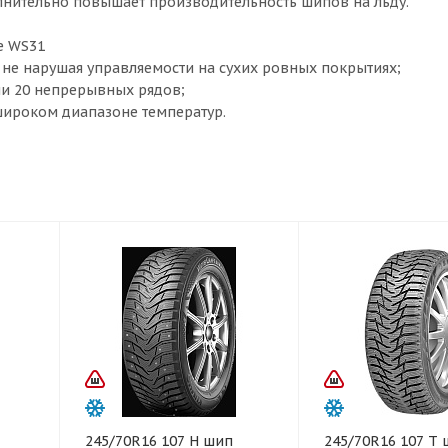
олнительно повышает производительность шипов на льду.
e WS31
 не нарушая управляемости на сухих ровных покрытиях;
ии 20 непрерывных рядов;
широком диапазоне температур.
245/70R16 107 H шип
245/70R16 107 T