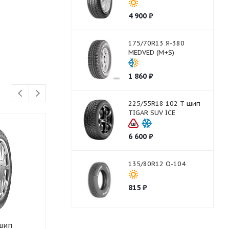
4 900
₽
175/70R13 Я-380
MEDVED (M+S)
1 860
₽
225/55R18 102 T шип
TIGAR SUV ICE
6 600
₽
135/80R12 О-104
815
₽
 шип
245/70R16 107T
245/70R16 1