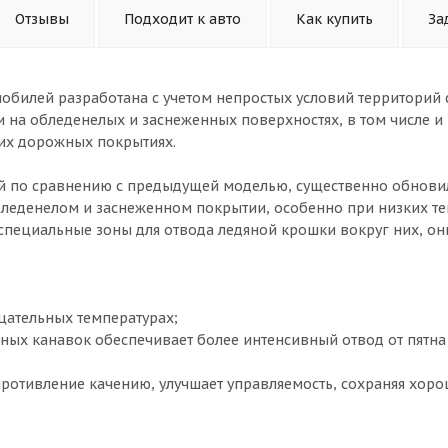
Отзывы
Подходит к авто
Как купить
За
обилей разработана с учетом непростых условий территорий
 на обледенелых и заснеженных поверхностях, в том числе и
хих дорожных покрытиях.
ой по сравнению с предыдущей моделью, существенно обновил
бледенелом и заснеженном покрытии, особенно при низких те
специальные зоны для отвода ледяной крошки вокруг них, он
цательных температурах;
ых канавок обеспечивает более интенсивный отвод от пятна
противление качению, улучшает управляемость, сохраняя хор