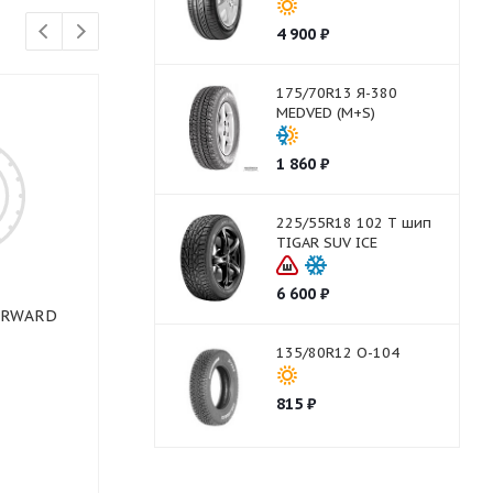
4 900
₽
175/70R13 Я-380
MEDVED (M+S)
1 860
₽
225/55R18 102 T шип
TIGAR SUV ICE
6 600
₽
FORWARD
175/70R13 82T FORWARD
175/70R13 C
Arctic 700 шип
ContiIceCont
135/80R12 О-104
815
₽
Нет в наличии
Нет в нали
1 194
₽
1 400
₽