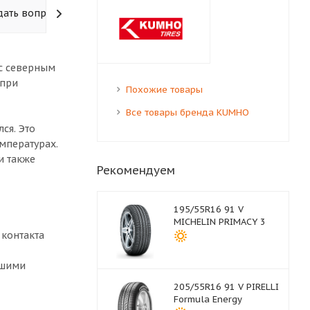
дать вопрос
 с северным
 при
Похожие товары
Все товары бренда KUMHO
ся. Это
мпературах.
и также
Рекомендуем
195/55R16 91 V
MICHELIN PRIMACY 3
 контакта
ошими
205/55R16 91 V PIRELLI
Formula Energy