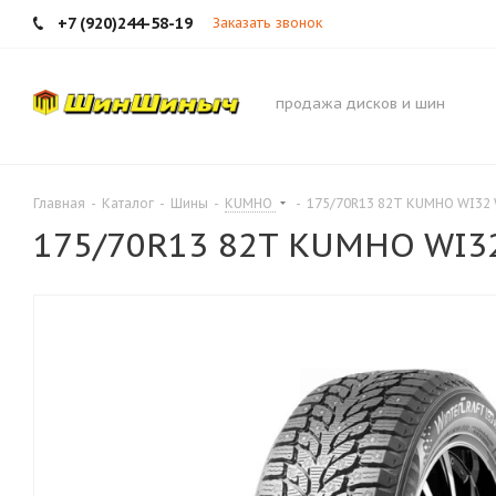
+7 (920)244-58-19
Заказать звонок
продажа дисков и шин
Главная
-
Каталог
-
Шины
-
KUMHO
-
175/70R13 82T KUMHO WI32 
175/70R13 82T KUMHO WI32