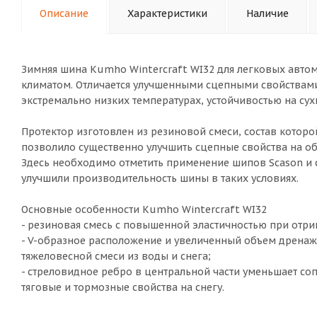
Описание
Характеристики
Наличие
Зимняя шина Kumho Wintercraft WI32 для легковых автом
климатом. Отличается улучшенными сцепными свойствами
экстремально низких температурах, устойчивостью на су
Протектор изготовлен из резиновой смеси, состав котор
позволило существенно улучшить сцепные свойства на о
Здесь необходимо отметить применение шипов Scason и 
улучшили производительность шины в таких условиях.
Основные особенности Kumho Wintercraft WI32
- резиновая смесь с повышенной эластичностью при отри
- V-образное расположение и увеличенный объем дренажн
тяжеловесной смеси из воды и снега;
- стреловидное ребро в центральной части уменьшает со
тяговые и тормозные свойства на снегу.