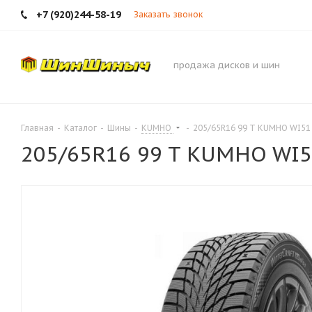
+7 (920)244-58-19
Заказать звонок
продажа дисков и шин
Главная
-
Каталог
-
Шины
-
KUMHO
-
205/65R16 99 T KUMHO WI51
205/65R16 99 T KUMHO WI