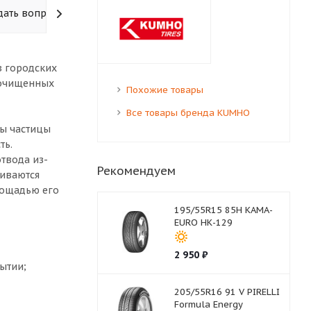
дать вопрос
в городских
еочищенных
Похожие товары
Все товары бренда KUMHO
ны частицы
ть.
твода из-
Рекомендуем
чиваются
лощадью его
195/55R15 85H КАМА-
EURO НК-129
2 950
₽
ытии;
205/55R16 91 V PIRELLI
Formula Energy