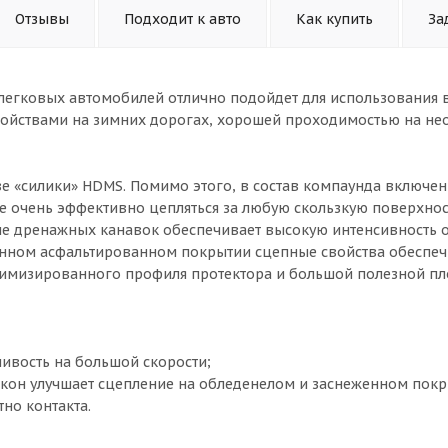
Отзывы
Подходит к авто
Как купить
За
легковых автомобилей отлично подойдет для использования 
свойствами на зимних дорогах, хорошей проходимостью на н
ве «силики» HDMS. Помимо этого, в состав компаунда включе
е очень эффективно цепляться за любую скользкую поверхнос
е дренажных канавок обеспечивает высокую интенсивность о
енном асфальтированном покрытии сцепные свойства обеспе
оптимизированного профиля протектора и большой полезной п
ивость на большой скорости;
окон улучшает сцепление на обледенелом и заснеженном покр
но контакта.