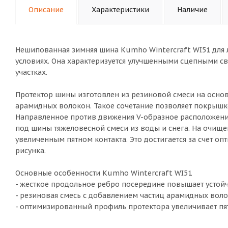
Описание
Характеристики
Наличие
Нешипованная зимняя шина Kumho Wintercraft WI51 для 
условиях. Она характеризуется улучшенными сцепными 
участках.
Протектор шины изготовлен из резиновой смеси на осно
арамидных волокон. Такое сочетание позволяет покрышк
Направленное против движения V-образное расположени
под шины тяжеловесной смеси из воды и снега. На очищ
увеличенным пятном контакта. Это достигается за счет 
рисунка.
Основные особенности Kumho Wintercraft WI51
- жесткое продольное ребро посередине повышает устойч
- резиновая смесь с добавлением частиц арамидных вол
- оптимизированный профиль протектора увеличивает пят