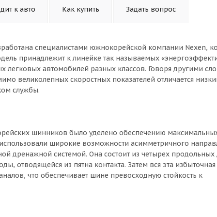
дит к авто
Как купить
Задать вопрос
разработана специалистами южнокорейской компании Nexen, к
модель принадлежит к линейке так называемых «энергоэффект
х легковых автомобилей разных классов. Говоря другими сло
омимо великолепных скоростных показателей отличается низк
ком службы.
орейских шинников было уделено обеспечению максимальны
ни использовали широкие возможности асимметричного напра
ой дренажной системой. Она состоит из четырех продольны
ды, отводящейся из пятна контакта. Затем вся эта избыточная
аналов, что обеспечивает шине превосходную стойкость к