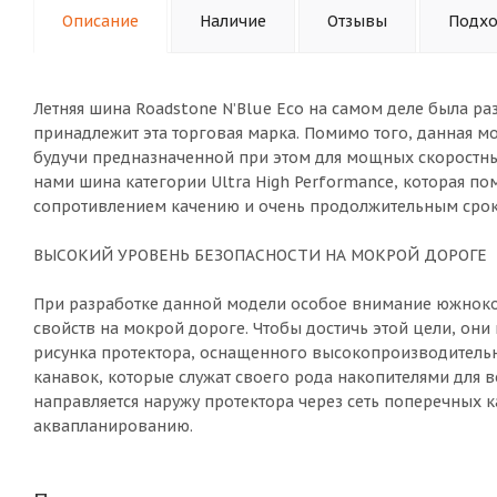
Описание
Наличие
Отзывы
Подхо
Летняя шина Roadstone N’Blue Eco на самом деле была 
принадлежит эта торговая марка. Помимо того, данная 
будучи предназначенной при этом для мощных скоростны
нами шина категории Ultra High Performance, которая п
сопротивлением качению и очень продолжительным сро
ВЫСОКИЙ УРОВЕНЬ БЕЗОПАСНОСТИ НА МОКРОЙ ДОРОГЕ
При разработке данной модели особое внимание южнок
свойств на мокрой дороге. Чтобы достичь этой цели, о
рисунка протектора, оснащенного высокопроизводительн
канавок, которые служат своего рода накопителями для во
направляется наружу протектора через сеть поперечных к
аквапланированию.