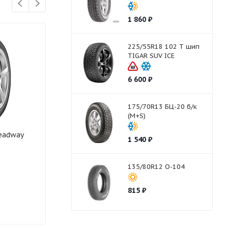
1 860
₽
225/55R18 102 T шип
TIGAR SUV ICE
6 600
₽
175/70R13 БЦ-20 б/к
(M+S)
Headway
195/60R15 88 H MARSHAL
195/60R15 8
1 540
₽
MH15
NA1
135/80R12 О-104
Нет в наличии
Нет в нали
815
₽