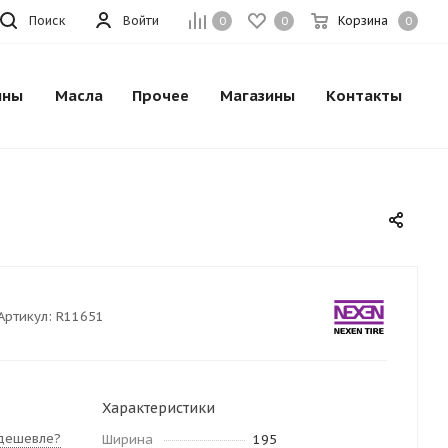
Поиск
Войти
Корзина
0
0
0
ины
Масла
Прочее
Магазины
Контакты
Артикул:
R11651
Характеристики
дешевле?
Ширина
195