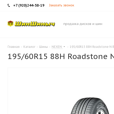
+7 (920)244-58-19
Заказать звонок
продажа дисков и шин
Главная
-
Каталог
-
Шины
-
NEXEN
-
195/60R15 88H Roadstone N B
195/60R15 88H Roadstone N