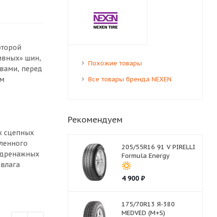
оторой
ивных» шин,
Похожие товары
вами, перед
им
Все товары бренда NEXEN
Рекомендуем
х сцепных
вленного
205/55R16 91 V PIRELLI
х дренажных
Formula Energy
 влага
4 900
₽
175/70R13 Я-380
MEDVED (M+S)