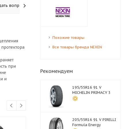
дать вопрос
Похожие товары
цепления
 протектора
Все товары бренда NEXEN
раняет
сть при
Рекомендуем
ине
и и
195/55R16 91 V
MICHELIN PRIMACY 3
205/55R16 91 V PIRELLI
Formula Energy