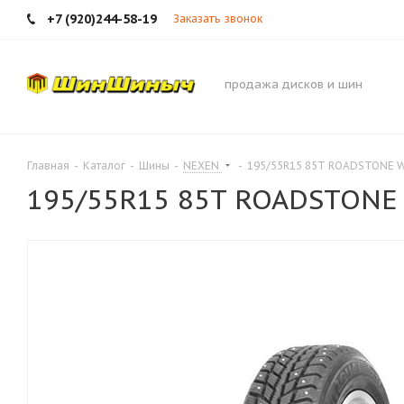
+7 (920)244-58-19
Заказать звонок
продажа дисков и шин
Главная
-
Каталог
-
Шины
-
NEXEN
-
195/55R15 85T ROADSTONE W
195/55R15 85T ROADSTONE