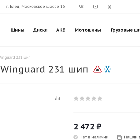
г. Елец, Московское шоссе 16
Шины
Диски
АКБ
Мотошины
Грузовые ш
inguard 231 шип
 Winguard 231 шип
2 472
₽
Нет в наличии
Нашли 