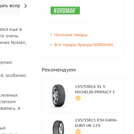
дать вопрос
ялся еще в
Похожие товары
что очень
нах Nokian,
Все товары бренда NORDMAN
орных
Рекомендуем
й, особенно
195/55R16 91 V
MICHELIN PRIMACY 3
основных
статком
вались, в
195/55R15 85H КАМА-
EURO НК-129
тью