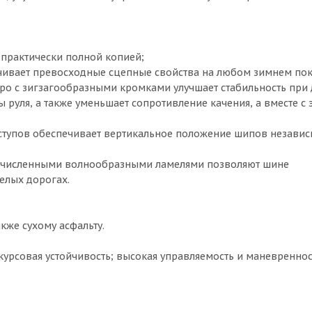
е практически полной копией;
ивает превосходные сцепные свойства на любом зимнем пок
ро с зигзагообразными кромками улучшает стабильность при
 руля, а также уменьшает сопротивление качения, а вместе с 
ыступов обеспечивает вертикальное положение шипов независ
гочисленными волнообразными ламелями позволяют шине
елых дорогах.
кже сухому асфальту.
курсовая устойчивость; высокая управляемость и маневреннос