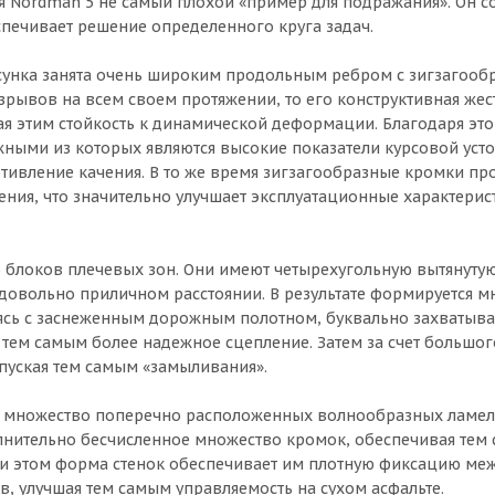
я Nordman 5 не самый плохой «пример для подражания». Он со
печивает решение определенного круга задач.
рисунка занята очень широким продольным ребром с зигзагоо
зрывов на всем своем протяжении, то его конструктивная жес
ая этим стойкость к динамической деформации. Благодаря эт
ными из которых являются высокие показатели курсовой усто
отивление качения. В то же время зигзагообразные кромки п
ния, что значительно улучшает эксплуатационные характери
о блоков плечевых зон. Они имеют четырехугольную вытянуту
 довольно приличном расстоянии. В результате формируется м
аясь с заснеженным дорожным полотном, буквально захватыва
 тем самым более надежное сцепление. Затем за счет большог
пуская тем самым «замыливания».
жит множество поперечно расположенных волнообразных ламел
лнительно бесчисленное множество кромок, обеспечивая тем
ри этом форма стенок обеспечивает им плотную фиксацию меж
, улучшая тем самым управляемость на сухом асфальте.