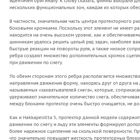
идентичен оригиналу. К слову сказать, финны выбрали дл
нескольких функциональных зон, каждая из которых обес
В частности, значительная часть центра протекторного 
боковыми кромками. Поскольку этот элемент не имеет ра
находится на очень высоком уровне, как и обеспечиваем
шинникам удалось решить целый ряд задач, наиболее важ
быстрые реакции на повороты руля, а также низкое сопр
ребра создают множество дополнительных кромок сцепле
при движении по снегу.
По обеим сторонам этого ребра располагается множеств
направления движения форму, находясь друг от друга на
называемых «захватывателей снега», которые, соприкас
удерживают значительное количество снега, обеспечивая
между блоками протектор очень быстро очищается, не до
Как и Hakkapeliitta 5, протектор данной модели содер
движении по снегу и льду эти элементы формируют допо
более надежное сцепление на скользкой поверхности. П
что значительно повышает жесткость протекторных блоков