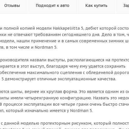
Отзывы
Подходит к авто
Как купить
За
 полной копией модели Hakkapeliitta 5, дебют которой состо
стики не отвечают требованиям сегодняшнего дня. Дело в том, 
модели, нашли применение и в самых современных зимних ши
, в том числе и Nordman 5.
роизводителя назвали выступы, располагающиеся на протект
рается в этот выступ, благодаря чему ему удается сохранить
 обеспечения максимального сцепления с обледенелой дорого
5 демонстрирует отличные эксплуатационные качества.
тся шипы, вернее их круглая форма. Это является одним из 
 шипы имели четырехгранную конфигурацию. Назвать это недо
 процессе эксплуатации все четыре грани очень быстро стачи
п, который изначально имеется у Nordman 5.
ь» с данной моделью протекторным рисунком, который полнос