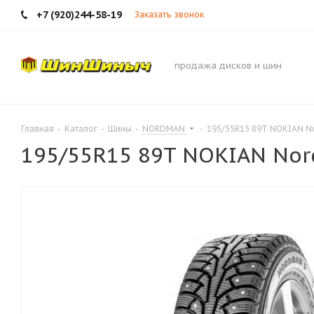
+7 (920)244-58-19
Заказать звонок
продажа дисков и шин
Главная
-
Каталог
-
Шины
-
NORDMAN
-
195/55R15 89T NOKIAN N
195/55R15 89T NOKIAN Nor