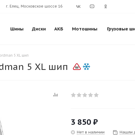
г. Елец, Московское шоссе 16
Шины
Диски
АКБ
Мотошины
Грузовые ш
ordman 5 XL шип
dman 5 XL шип
3 850
₽
Нет в наличии
Нашли 