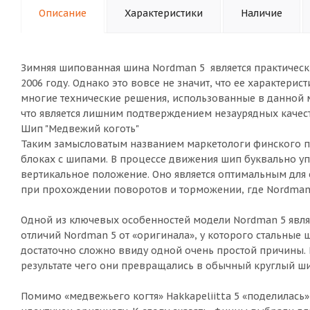
Описание
Характеристики
Наличие
Зимняя шипованная шина Nordman 5 является практически
2006 году. Однако это вовсе не значит, что ее характери
многие технические решения, использованные в данной 
что является лишним подтверждением незаурядных качеств
Шип "Медвежий коготь"
Таким замысловатым названием маркетологи финского п
блоках с шипами. В процессе движения шип буквально упи
вертикальное положение. Оно является оптимальным для
при прохождении поворотов и торможении, где Nordman 
Одной из ключевых особенностей модели Nordman 5 являю
отличий Nordman 5 от «оригинала», у которого стальные
достаточно сложно ввиду одной очень простой причины. В
результате чего они превращались в обычный круглый ши
Помимо «медвежьего когтя» Hakkapeliitta 5 «поделилас