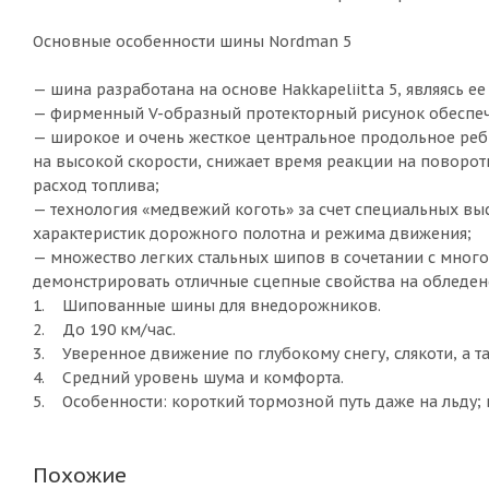
Основные особенности шины Nordman 5
— шина разработана на основе Hakkapeliitta 5, являясь е
— фирменный V-образный протекторный рисунок обеспеч
— широкое и очень жесткое центральное продольное реб
на высокой скорости, снижает время реакции на повороты
расход топлива;
— технология «медвежий коготь» за счет специальных в
характеристик дорожного полотна и режима движения;
— множество легких стальных шипов в сочетании с мно
демонстрировать отличные сцепные свойства на обледен
1. Шипованные шины для внедорожников.
2. До 190 км/час.
3. Уверенное движение по глубокому снегу, слякоти, а та
4. Средний уровень шума и комфорта.
5. Особенности: короткий тормозной путь даже на льду; 
Похожие