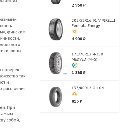
стоит из
2 950
₽
бразными
205/55R16 91 V PIRELLI
ткость
Formula Energy
ому, финским
йчивости,
4 900
₽
родольного
стики шины
175/70R13 Я-380
MEDVED (M+S)
ю поперек
1 860
₽
ножество так
ют и
135/80R12 О-104
о расстояния
815
₽
ей. При
 самым
ду собой,