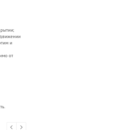
рытии;
 движении
этим и
имо от
ть.